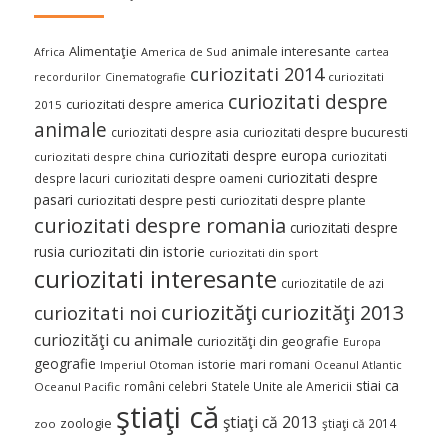
Alimentaţie
animale interesante
America de Sud
Africa
cartea
curiozitati 2014
curiozitati
recordurilor
Cinematografie
curiozitati despre
curiozitati despre america
2015
animale
curiozitati despre asia
curiozitati despre bucuresti
curiozitati despre europa
curiozitati
curiozitati despre china
curiozitati despre
despre lacuri
curiozitati despre oameni
pasari
curiozitati despre pesti
curiozitati despre plante
curiozitati despre romania
curiozitati despre
curiozitati din istorie
rusia
curiozitati din sport
curiozitati interesante
curiozitatile de azi
curiozităţi
curiozităţi 2013
curiozitati noi
curiozităţi cu animale
curiozităţi din geografie
Europa
geografie
istorie
mari romani
Imperiul Otoman
Oceanul Atlantic
stiai ca
români celebri
Statele Unite ale Americii
Oceanul Pacific
ştiaţi că
ştiaţi că 2013
zoologie
ştiaţi că 2014
zoo