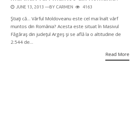
POSTED
JUNE 13, 2013
—BY
CARMEN
4163
ON
Ştiaţi că… Vârful Moldoveanu este cel mai înalt vârf
muntos din România? Acesta este situat în Masivul
Făgăraş din judeţul Argeş şi se află la o altitudine de
2.544 de…
Read More