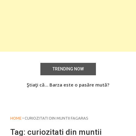
TRENDING NOW
aţi
Ştiaţi că… Barza este o pasăre mută?
Știa
o
›
HOME
CURIOZITATI DIN MUNTII FAGARAS
Tag:
curiozitati din muntii