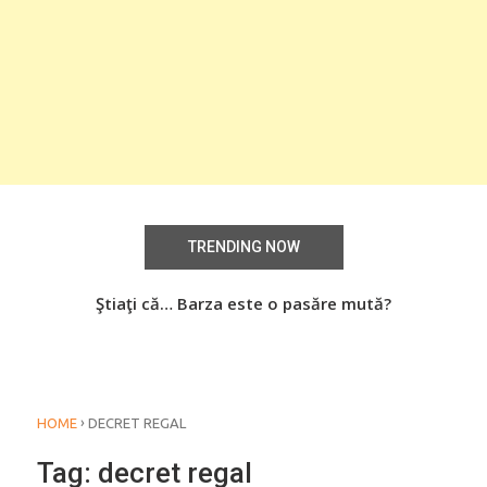
TRENDING NOW
aţi
Ştiaţi că… Barza este o pasăre mută?
Știa
o
›
HOME
DECRET REGAL
Tag:
decret regal