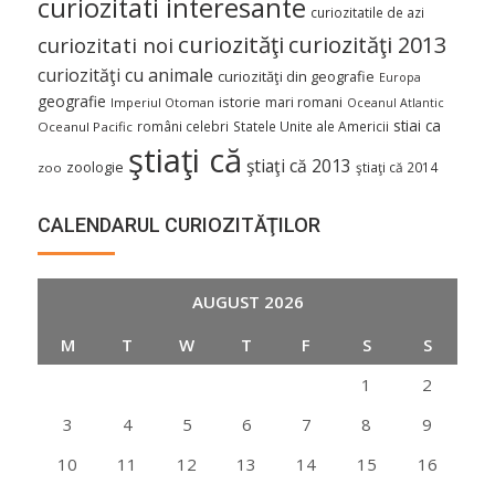
curiozitati interesante
curiozitatile de azi
curiozităţi
curiozităţi 2013
curiozitati noi
curiozităţi cu animale
curiozităţi din geografie
Europa
geografie
istorie
mari romani
Imperiul Otoman
Oceanul Atlantic
stiai ca
români celebri
Statele Unite ale Americii
Oceanul Pacific
ştiaţi că
ştiaţi că 2013
zoologie
ştiaţi că 2014
zoo
CALENDARUL CURIOZITĂŢILOR
AUGUST 2026
M
T
W
T
F
S
S
1
2
3
4
5
6
7
8
9
10
11
12
13
14
15
16