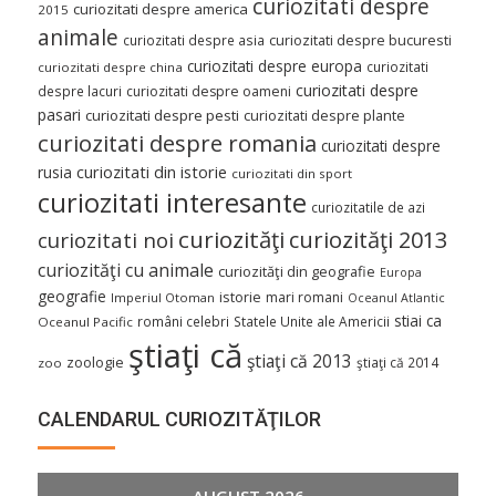
curiozitati despre
curiozitati despre america
2015
animale
curiozitati despre asia
curiozitati despre bucuresti
curiozitati despre europa
curiozitati
curiozitati despre china
curiozitati despre
despre lacuri
curiozitati despre oameni
pasari
curiozitati despre pesti
curiozitati despre plante
curiozitati despre romania
curiozitati despre
curiozitati din istorie
rusia
curiozitati din sport
curiozitati interesante
curiozitatile de azi
curiozităţi
curiozităţi 2013
curiozitati noi
curiozităţi cu animale
curiozităţi din geografie
Europa
geografie
istorie
mari romani
Imperiul Otoman
Oceanul Atlantic
stiai ca
români celebri
Statele Unite ale Americii
Oceanul Pacific
ştiaţi că
ştiaţi că 2013
zoologie
ştiaţi că 2014
zoo
CALENDARUL CURIOZITĂŢILOR