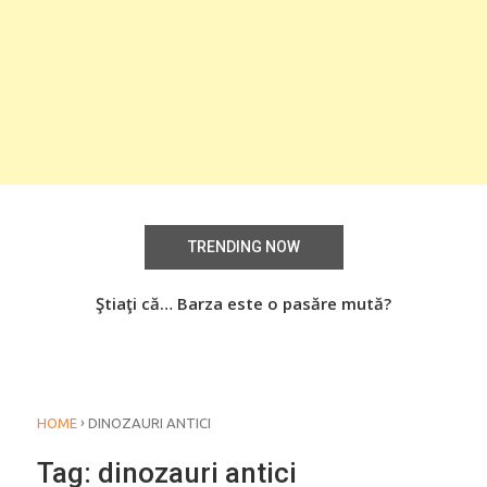
TRENDING NOW
aţi
Ştiaţi că… Barza este o pasăre mută?
Știa
o
›
HOME
DINOZAURI ANTICI
Tag:
dinozauri antici