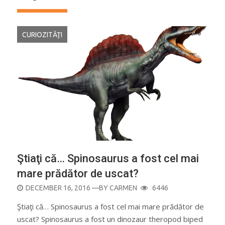
CURIOZITĂŢI
Ştiaţi că… Spinosaurus a fost cel mai
mare prădător de uscat?
POSTED
DECEMBER 16, 2016
—BY
CARMEN
6446
ON
Ştiaţi că… Spinosaurus a fost cel mai mare prădător de
uscat? Spinosaurus a fost un dinozaur theropod biped