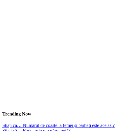
Trending Now
Ştiaţi că… Numărul de coaste la femei şi bărbaţi este acelaşi?
Ştiaţi că… Barza este o pasăre mută?