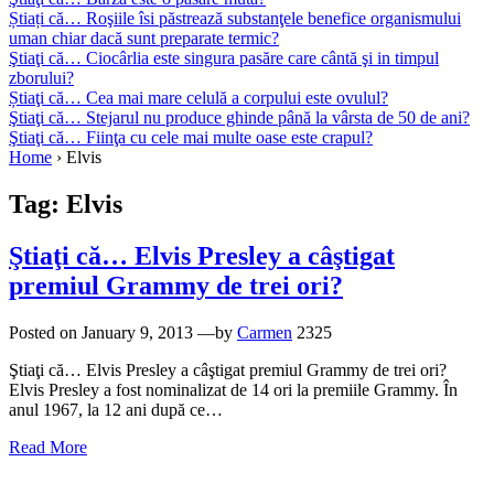
Știați că… Roşiile îsi păstrează substanţele benefice organismului
uman chiar dacă sunt preparate termic?
Ştiaţi că… Ciocârlia este singura pasăre care cântă şi in timpul
zborului?
Știaţi că… Cea mai mare celulă a corpului este ovulul?
Ştiaţi că… Stejarul nu produce ghinde până la vârsta de 50 de ani?
Ştiaţi că… Fiinţa cu cele mai multe oase este crapul?
Home
›
Elvis
Tag:
Elvis
Ştiaţi că… Elvis Presley a câştigat
premiul Grammy de trei ori?
Posted on
January 9, 2013
—by
Carmen
2325
Ştiaţi că… Elvis Presley a câştigat premiul Grammy de trei ori?
Elvis Presley a fost nominalizat de 14 ori la premiile Grammy. În
anul 1967, la 12 ani după ce…
Read More