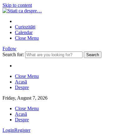
Skip to content
Curiozităţi
Calendar
Close Menu
Follow
Search for:
Close Menu
Acasă
Despre
Friday, August 7, 2026
Close Menu
Acasă
Despre
Login
Register