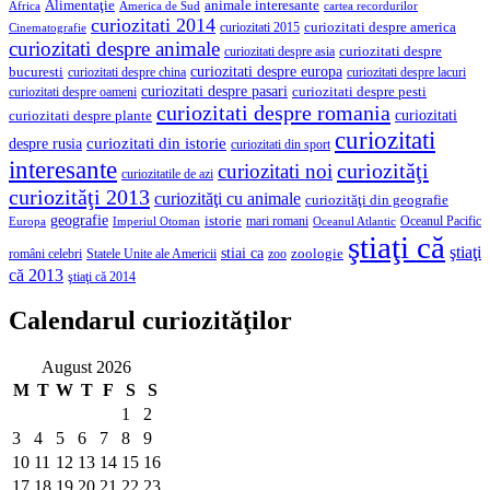
Alimentaţie
animale interesante
America de Sud
Africa
cartea recordurilor
curiozitati 2014
curiozitati despre america
curiozitati 2015
Cinematografie
curiozitati despre animale
curiozitati despre asia
curiozitati despre
curiozitati despre europa
bucuresti
curiozitati despre lacuri
curiozitati despre china
curiozitati despre pasari
curiozitati despre pesti
curiozitati despre oameni
curiozitati despre romania
curiozitati
curiozitati despre plante
curiozitati
curiozitati din istorie
despre rusia
curiozitati din sport
interesante
curiozităţi
curiozitati noi
curiozitatile de azi
curiozităţi 2013
curiozităţi cu animale
curiozităţi din geografie
geografie
istorie
mari romani
Imperiul Otoman
Oceanul Pacific
Europa
Oceanul Atlantic
ştiaţi că
ştiaţi
stiai ca
români celebri
Statele Unite ale Americii
zoologie
zoo
că 2013
ştiaţi că 2014
Calendarul curiozităţilor
August 2026
M
T
W
T
F
S
S
1
2
3
4
5
6
7
8
9
10
11
12
13
14
15
16
17
18
19
20
21
22
23