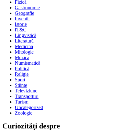
Fizică
Gastronomie
Geografie
Inventii
Istorie
IT&C
Lingvistică
Literatură
Medicină
Mitologie
Muzica
Numismatică
Politică
Religie
Sport
Stiinte
Televiziune
Transporturi
Turism
Uncategorized
Zoologie
Curiozităţi despre