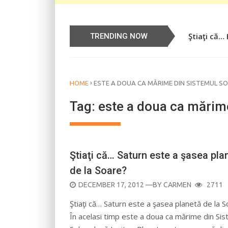
Ştiaţi că…
TRENDING NOW
›
HOME
ESTE A DOUA CA MĂRIME DIN SISTEMUL S
Tag:
este a doua ca mărim
Ştiaţi că… Saturn este a şasea pla
de la Soare?
POSTED
DECEMBER 17, 2012
—BY
CARMEN
2711
ON
Ştiaţi că… Saturn este a şasea planetă de la 
În acelasi timp este a doua ca mărime din Sis