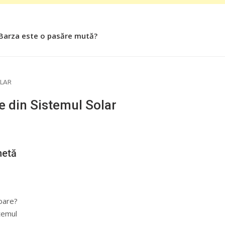
 Barza este o pasăre mută?
OLAR
e din Sistemul Solar
netă
Soare?
temul