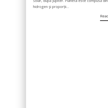
Solar, după Jupiter. Planeta este compusă din
hidrogen şi proporții…
Rea