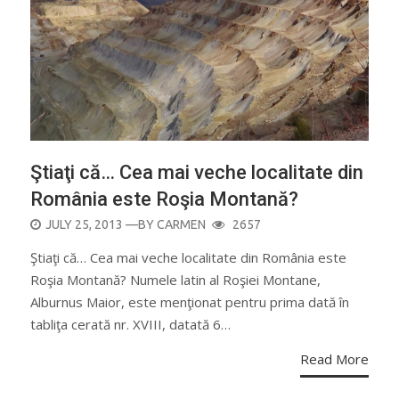
Ştiaţi că… Cea mai veche localitate din
România este Roşia Montană?
POSTED
JULY 25, 2013
—BY
CARMEN
2657
ON
Ştiaţi că… Cea mai veche localitate din România este
Roşia Montană? Numele latin al Roşiei Montane,
Alburnus Maior, este menţionat pentru prima dată în
tabliţa cerată nr. XVIII, datată 6…
Read More