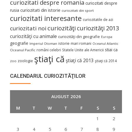
curiozitati despre romania
curiozitati despre
curiozitati din istorie
rusia
curiozitati din sport
curiozitati interesante
curiozitatile de azi
curiozităţi
curiozităţi 2013
curiozitati noi
curiozităţi cu animale
curiozităţi din geografie
Europa
geografie
istorie
mari romani
Imperiul Otoman
Oceanul Atlantic
stiai ca
români celebri
Statele Unite ale Americii
Oceanul Pacific
ştiaţi că
ştiaţi că 2013
zoologie
ştiaţi că 2014
zoo
CALENDARUL CURIOZITĂŢILOR
AUGUST 2026
M
T
W
T
F
S
S
1
2
3
4
5
6
7
8
9