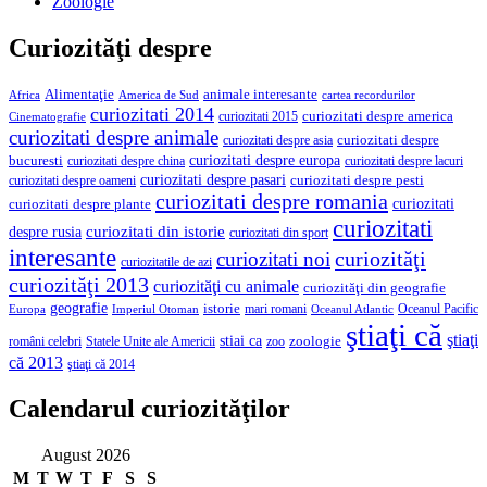
Zoologie
Curiozităţi despre
Alimentaţie
animale interesante
America de Sud
Africa
cartea recordurilor
curiozitati 2014
curiozitati despre america
curiozitati 2015
Cinematografie
curiozitati despre animale
curiozitati despre asia
curiozitati despre
curiozitati despre europa
bucuresti
curiozitati despre lacuri
curiozitati despre china
curiozitati despre pasari
curiozitati despre pesti
curiozitati despre oameni
curiozitati despre romania
curiozitati
curiozitati despre plante
curiozitati
curiozitati din istorie
despre rusia
curiozitati din sport
interesante
curiozităţi
curiozitati noi
curiozitatile de azi
curiozităţi 2013
curiozităţi cu animale
curiozităţi din geografie
geografie
istorie
mari romani
Imperiul Otoman
Oceanul Pacific
Europa
Oceanul Atlantic
ştiaţi că
ştiaţi
stiai ca
români celebri
Statele Unite ale Americii
zoologie
zoo
că 2013
ştiaţi că 2014
Calendarul curiozităţilor
August 2026
M
T
W
T
F
S
S