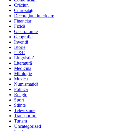
Crăciun
Curiozităţi
Decoraţiuni interioare
Financiar
Fizică
Gastronomie
Geografie
Inventii
Istorie
IT&C
Lingvistică
Literatură
Medicină
Mitologie
Muzica
Numismatică
Politică
Religie
Sport
Stiinte
Televiziune
Transporturi
Turism
Uncategorized