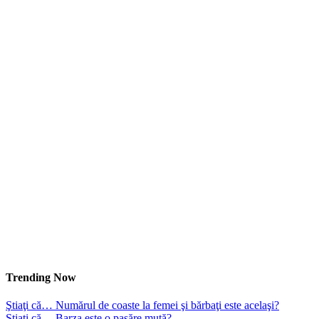
Trending Now
Ştiaţi că… Numărul de coaste la femei şi bărbaţi este acelaşi?
Ştiaţi că… Barza este o pasăre mută?