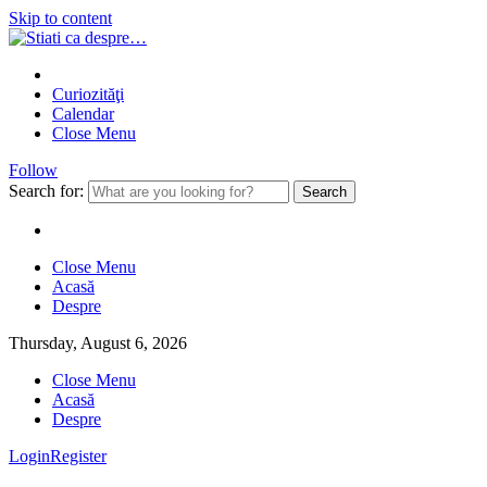
Skip to content
Curiozităţi
Calendar
Close Menu
Follow
Search for:
Close Menu
Acasă
Despre
Thursday, August 6, 2026
Close Menu
Acasă
Despre
Login
Register