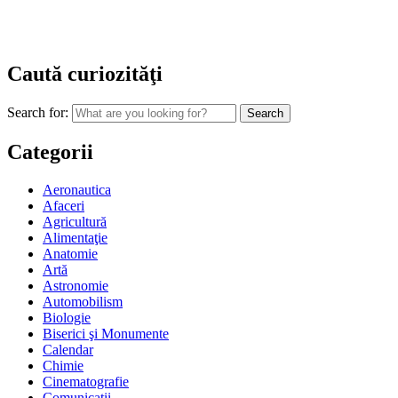
Caută curiozităţi
Search for:
Categorii
Aeronautica
Afaceri
Agricultură
Alimentaţie
Anatomie
Artă
Astronomie
Automobilism
Biologie
Biserici şi Monumente
Calendar
Chimie
Cinematografie
Comunicaţii