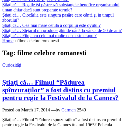
Știați că… Roşiile îsi păstrează substanţele benefice organismului
uman chiar dacă sunt preparate termic?
Ştiaţi că… Ciocârlia este singura pasăre care cântă şi in timpul
zborului?
Știaţi că… Cea mai mare celulă a corpului este ovulul?
Ştiaţi că… Stejarul nu produce ghinde până la vârsta de 50 de ani?
Ştiaţi că… Fiinţa cu cele mai multe oase este crapul?
Home
›
filme celebre romanesti
Tag:
filme celebre romanesti
Curiozităţi
Ştiaţi că… Filmul “Pădurea
spînzuraţilor” a fost distins cu premiul
pentru regie la Festivalul de la Cannes?
Posted on
March 17, 2014
—by
Carmen
2549
Ştiaţi că… Filmul “Pădurea spînzuraţilor” a fost distins cu premiul
pentru regie la Festivalul de la Cannes în anul 1965? Pelicula