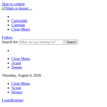
Skip to content
Curiozităţi
Calendar
Close Menu
Follow
Search for:
Close Menu
Acasă
Despre
Thursday, August 6, 2026
Close Menu
Acasă
Despre
Login
Register