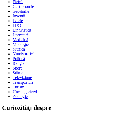
Fizică
Gastronomie
Geografie
Inventii
Istorie
IT&C
Lingvistică
Literatură
Medicină
Mitologie
Muzica
Numismatică
Politică
Religie
Sport
Stiinte
Televiziune
Transporturi
Turism
Uncategorized
Zoologie
Curiozităţi despre