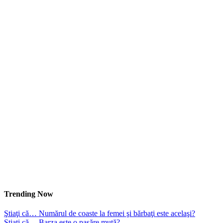
Trending Now
Ştiaţi că… Numărul de coaste la femei şi bărbaţi este acelaşi?
Ştiaţi că… Barza este o pasăre mută?