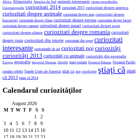
Alimentaţie
animale interesante
America de Sud
Africa
cartea recordurilor
curiozitati 2014
curiozitati despre america
curiozitati 2015
Cinematografie
curiozitati despre animale
curiozitati despre asia
curiozitati despre
curiozitati despre europa
bucuresti
curiozitati despre lacuri
curiozitati despre china
curiozitati despre pasari
curiozitati despre pesti
curiozitati despre oameni
curiozitati despre romania
curiozitati
curiozitati despre plante
curiozitati
curiozitati din istorie
despre rusia
curiozitati din sport
interesante
curiozităţi
curiozitati noi
curiozitatile de azi
curiozităţi 2013
curiozităţi cu animale
curiozităţi din geografie
geografie
istorie
mari romani
Imperiul Otoman
Oceanul Pacific
Europa
Oceanul Atlantic
ştiaţi că
ştiaţi
stiai ca
români celebri
Statele Unite ale Americii
zoologie
zoo
că 2013
ştiaţi că 2014
Calendarul curiozităţilor
August 2026
M
T
W
T
F
S
S
1
2
3
4
5
6
7
8
9
10
11
12
13
14
15
16
17
18
19
20
21
22
23