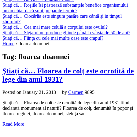
Știați că… Roşiile îsi păstrează substanţele benefice organismului
uman chiar dacă sunt preparate termic?
Ştiaţi că… Ciocârlia este singura pasăre care cântă şi in timpul
zborului?
Știaţi că… Cea mai mare celulă a corpului este ovulul?
Ştiaţi că… Stejarul nu produce ghinde până la vârsta de 50 de ani?
Ştiaţi că… Fiinţa cu cele mai multe oase este crapul?
Home
›
floarea doamnei
Tag:
floarea doamnei
Ştiaţi că… Floarea de colţ este ocrotită de
lege din anul 1931?
Posted on
January 21, 2013
—by
Carmen
9895
Ştiaţi că… Floarea de colţ este ocrotită de lege din anul 1931 fiind
declarată monument al naturii? Floarea de colţ, denumită în popor şi
floarea reginei, floarea doamnei, steluţa sau…
Read More