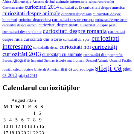
Alimentaţie
animale interesante
America de Sud
Africa
cartea recordurilor
curiozitati 2014
curiozitati despre america
curiozitati 2015
Cinematografie
curiozitati despre animale
curiozitati despre asia
curiozitati despre
curiozitati despre europa
bucuresti
curiozitati despre lacuri
curiozitati despre china
curiozitati despre pasari
curiozitati despre pesti
curiozitati despre oameni
curiozitati despre romania
curiozitati
curiozitati despre plante
curiozitati
curiozitati din istorie
despre rusia
curiozitati din sport
interesante
curiozităţi
curiozitati noi
curiozitatile de azi
curiozităţi 2013
curiozităţi cu animale
curiozităţi din geografie
geografie
istorie
mari romani
Imperiul Otoman
Oceanul Pacific
Europa
Oceanul Atlantic
ştiaţi că
ştiaţi
stiai ca
români celebri
Statele Unite ale Americii
zoologie
zoo
că 2013
ştiaţi că 2014
Calendarul curiozităţilor
August 2026
M
T
W
T
F
S
S
1
2
3
4
5
6
7
8
9
10
11
12
13
14
15
16
17
18
19
20
21
22
23