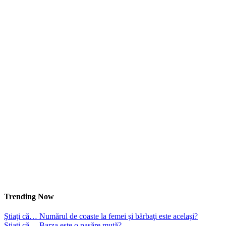
Trending Now
Ştiaţi că… Numărul de coaste la femei şi bărbaţi este acelaşi?
Ştiaţi că… Barza este o pasăre mută?