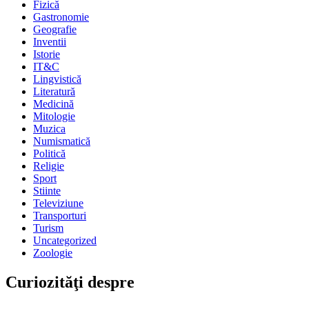
Fizică
Gastronomie
Geografie
Inventii
Istorie
IT&C
Lingvistică
Literatură
Medicină
Mitologie
Muzica
Numismatică
Politică
Religie
Sport
Stiinte
Televiziune
Transporturi
Turism
Uncategorized
Zoologie
Curiozităţi despre