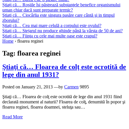
Știați că… Roşiile îsi păstrează substanţele benefice organismului
uman chiar dacă sunt preparate termic?
Ştiaţi că… Ciocârlia este singura pasăre care cântă şi in timpul
zborului?
Știaţi că… Cea mai mare celulă a corpului este ovulul?
Ştiaţi că… Stejarul nu produce ghinde până la vârsta de 50 de ani?
Ştiaţi că… Fiinţa cu cele mai multe oase este crapul?
Home
›
floarea reginei
Tag:
floarea reginei
Ştiaţi că… Floarea de colţ este ocrotită de
lege din anul 1931?
Posted on
January 21, 2013
—by
Carmen
9895
Ştiaţi că… Floarea de colţ este ocrotită de lege din anul 1931 fiind
declarată monument al naturii? Floarea de colţ, denumită în popor şi
floarea reginei, floarea doamnei, steluţa sau…
Read More