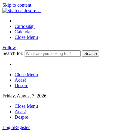
Skip to content
Curiozităţi
Calendar
Close Menu
Follow
Search for:
Close Menu
Acasă
Despre
Friday, August 7, 2026
Close Menu
Acasă
Despre
Login
Register