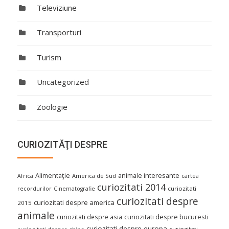
Televiziune
Transporturi
Turism
Uncategorized
Zoologie
CURIOZITĂŢI DESPRE
Alimentaţie
animale interesante
America de Sud
Africa
cartea
curiozitati 2014
curiozitati
recordurilor
Cinematografie
curiozitati despre
curiozitati despre america
2015
animale
curiozitati despre asia
curiozitati despre bucuresti
curiozitati despre europa
curiozitati