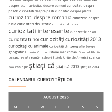
curiozitati despre china
curiozitati despre
despre lacuri
curiozitati despre oameni
pasari
curiozitati despre pesti
curiozitati despre plante
curiozitati despre romania
curiozitati despre
curiozitati din istorie
rusia
curiozitati din sport
curiozitati interesante
curiozitatile de azi
curiozităţi
curiozităţi 2013
curiozitati noi
curiozităţi cu animale
curiozităţi din geografie
Europa
geografie
istorie
mari romani
Imperiul Otoman
Oceanul Atlantic
stiai ca
români celebri
Statele Unite ale Americii
Oceanul Pacific
ştiaţi că
ştiaţi că 2013
zoologie
ştiaţi că 2014
zoo
CALENDARUL CURIOZITĂŢILOR
AUGUST 2026
M
T
W
T
F
S
S