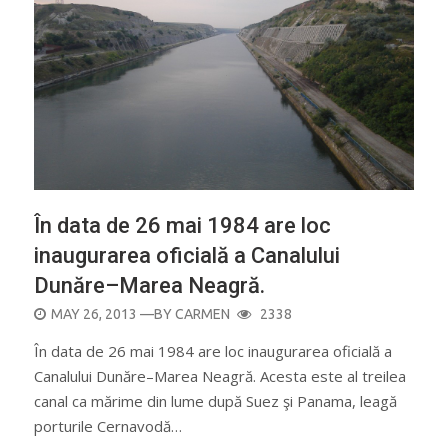
În data de 26 mai 1984 are loc
inaugurarea oficială a Canalului
Dunăre–Marea Neagră.
POSTED
MAY 26, 2013
—BY
CARMEN
2338
ON
În data de 26 mai 1984 are loc inaugurarea oficială a
Canalului Dunăre–Marea Neagră. Acesta este al treilea
canal ca mărime din lume după Suez şi Panama, leagă
porturile Cernavodă…