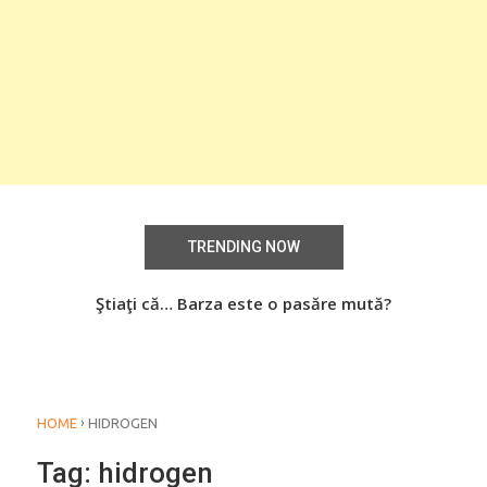
TRENDING NOW
aţi
Ştiaţi că… Barza este o pasăre mută?
Știa
o
›
HOME
HIDROGEN
Tag:
hidrogen