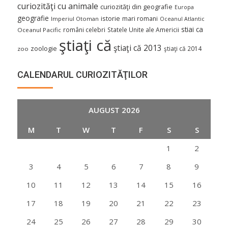
curiozităţi cu animale
curiozităţi din geografie
Europa
geografie
istorie
mari romani
Imperiul Otoman
Oceanul Atlantic
stiai ca
români celebri
Statele Unite ale Americii
Oceanul Pacific
ştiaţi că
ştiaţi că 2013
zoologie
ştiaţi că 2014
zoo
CALENDARUL CURIOZITĂŢILOR
AUGUST 2026
M
T
W
T
F
S
S
1
2
3
4
5
6
7
8
9
10
11
12
13
14
15
16
17
18
19
20
21
22
23
24
25
26
27
28
29
30