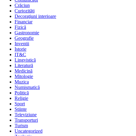
Crăciun
Curiozităţi
Decoraţiuni interioare
Financiar
Fizică
Gastronomie
Geografie
Inventii
Istorie
IT&C
Lingvistică
Literatură
Medicină
Mitologie
Muzica
Numismatică
Politică
Religie
Sport
Stiinte
Televiziune
Transporturi
Turism
Uncategorized