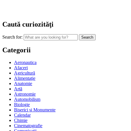
Caută curiozităţi
Search for:
Categorii
Aeronautica
Afaceri
Agricultură
Alimentaţie
Anatomie
Artă
Astronomie
Automobilism
Biologie
Biserici şi Monumente
Calendar
Chimie
Cinematografie
Comunicaţii