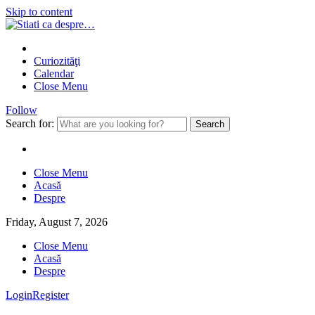
Skip to content
Curiozităţi
Calendar
Close Menu
Follow
Search for:
Close Menu
Acasă
Despre
Friday, August 7, 2026
Close Menu
Acasă
Despre
Login
Register