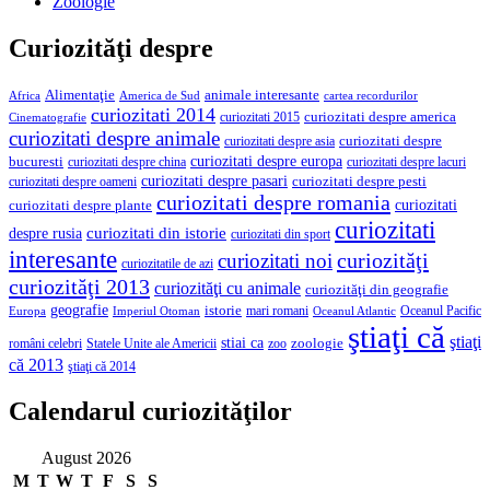
Zoologie
Curiozităţi despre
Alimentaţie
animale interesante
America de Sud
Africa
cartea recordurilor
curiozitati 2014
curiozitati despre america
curiozitati 2015
Cinematografie
curiozitati despre animale
curiozitati despre asia
curiozitati despre
curiozitati despre europa
bucuresti
curiozitati despre lacuri
curiozitati despre china
curiozitati despre pasari
curiozitati despre pesti
curiozitati despre oameni
curiozitati despre romania
curiozitati
curiozitati despre plante
curiozitati
curiozitati din istorie
despre rusia
curiozitati din sport
interesante
curiozităţi
curiozitati noi
curiozitatile de azi
curiozităţi 2013
curiozităţi cu animale
curiozităţi din geografie
geografie
istorie
mari romani
Imperiul Otoman
Oceanul Pacific
Europa
Oceanul Atlantic
ştiaţi că
ştiaţi
stiai ca
români celebri
Statele Unite ale Americii
zoologie
zoo
că 2013
ştiaţi că 2014
Calendarul curiozităţilor
August 2026
M
T
W
T
F
S
S