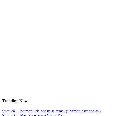
Trending Now
Ştiaţi că… Numărul de coaste la femei şi bărbaţi este acelaşi?
Ştiaţi că… Barza este o pasăre mută?