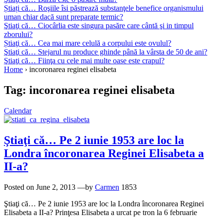
Știați că… Roşiile îsi păstrează substanţele benefice organismului
uman chiar dacă sunt preparate termic?
Ştiaţi că… Ciocârlia este singura pasăre care cântă şi in timpul
zborului?
Știaţi că… Cea mai mare celulă a corpului este ovulul?
Ştiaţi că… Stejarul nu produce ghinde până la vârsta de 50 de ani?
Ştiaţi că… Fiinţa cu cele mai multe oase este crapul?
Home
›
incoronarea reginei elisabeta
Tag:
incoronarea reginei elisabeta
Calendar
Ştiaţi că… Pe 2 iunie 1953 are loc la
Londra încoronarea Reginei Elisabeta a
II-a?
Posted on
June 2, 2013
—by
Carmen
1853
Ştiaţi că… Pe 2 iunie 1953 are loc la Londra încoronarea Reginei
Elisabeta a II-a? Prinţesa Elisabeta a urcat pe tron la 6 februarie