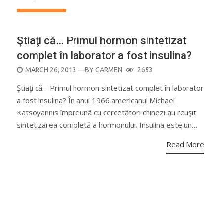
Ştiaţi că… Primul hormon sintetizat
complet în laborator a fost insulina?
POSTED
MARCH 26, 2013
—BY
CARMEN
2653
ON
Ştiaţi că… Primul hormon sintetizat complet în laborator
a fost insulina? În anul 1966 americanul Michael
Katsoyannis împreună cu cercetători chinezi au reuşit
sintetizarea completă a hormonului. Insulina este un…
Read More