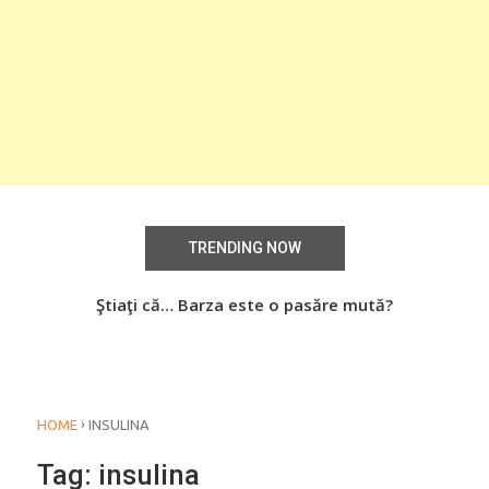
TRENDING NOW
aţi
Ştiaţi că… Barza este o pasăre mută?
Știa
o
›
HOME
INSULINA
Tag:
insulina