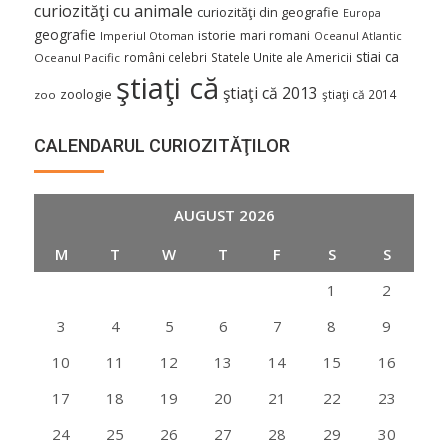
curiozităţi cu animale
curiozităţi din geografie
Europa
geografie
istorie
mari romani
Imperiul Otoman
Oceanul Atlantic
stiai ca
români celebri
Statele Unite ale Americii
Oceanul Pacific
ştiaţi că
ştiaţi că 2013
zoologie
ştiaţi că 2014
zoo
CALENDARUL CURIOZITĂŢILOR
AUGUST 2026
M
T
W
T
F
S
S
1
2
3
4
5
6
7
8
9
10
11
12
13
14
15
16
17
18
19
20
21
22
23
24
25
26
27
28
29
30