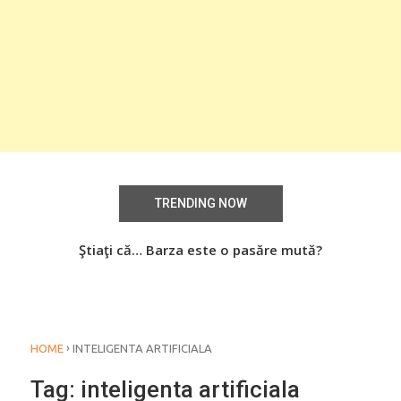
TRENDING NOW
aţi
Ştiaţi că… Barza este o pasăre mută?
Știa
o
›
HOME
INTELIGENTA ARTIFICIALA
Tag:
inteligenta artificiala