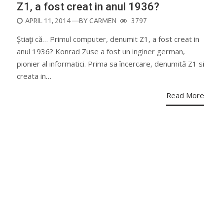
Z1, a fost creat in anul 1936?
POSTED
APRIL 11, 2014
—BY
CARMEN
3797
ON
Ştiaţi că… Primul computer, denumit Z1, a fost creat in
anul 1936? Konrad Zuse a fost un inginer german,
pionier al informatici. Prima sa încercare, denumită Z1 si
creata in…
Read More