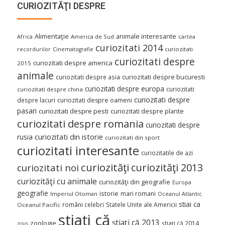
CURIOZITĂŢI DESPRE
Alimentaţie
animale interesante
America de Sud
Africa
cartea
curiozitati 2014
curiozitati
recordurilor
Cinematografie
curiozitati despre
curiozitati despre america
2015
animale
curiozitati despre asia
curiozitati despre bucuresti
curiozitati despre europa
curiozitati
curiozitati despre china
curiozitati despre
despre lacuri
curiozitati despre oameni
pasari
curiozitati despre pesti
curiozitati despre plante
curiozitati despre romania
curiozitati despre
curiozitati din istorie
rusia
curiozitati din sport
curiozitati interesante
curiozitatile de azi
curiozităţi
curiozităţi 2013
curiozitati noi
curiozităţi cu animale
curiozităţi din geografie
Europa
geografie
istorie
mari romani
Imperiul Otoman
Oceanul Atlantic
stiai ca
români celebri
Statele Unite ale Americii
Oceanul Pacific
ştiaţi că
ştiaţi că 2013
zoologie
ştiaţi că 2014
zoo