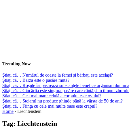
Trending Now
Ştiaţi că… Numărul de coaste la femei şi bărbaţi este acelaşi?
Ştiaţi că… Barza este o pasăre mută?
Știați că… Roşiile îsi păstrează substanţele benefice organismului uma
Ştiaţi că… Ciocârlia este singura pasăre care cântă şi in timpul zborul
Știaţi că… Cea mai mare celulă a corpului este ovulul?
Ştiaţi că… Stejarul nu produce ghinde până la vârsta de 50 de ani?
Ştiaţi că… Fiinţa cu cele mai multe oase este crapul?
Home
›
Liechtenstein
Tag:
Liechtenstein