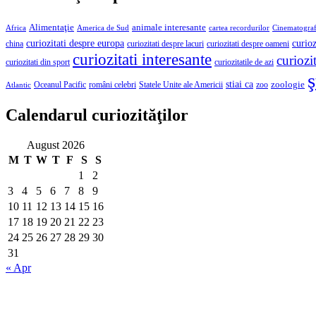
Alimentaţie
animale interesante
America de Sud
Africa
cartea recordurilor
Cinematograf
curioz
curiozitati despre europa
curiozitati despre lacuri
curiozitati despre oameni
china
curiozitati interesante
curiozit
curiozitatile de azi
curiozitati din sport
ş
stiai ca
români celebri
Statele Unite ale Americii
zoologie
Oceanul Pacific
zoo
Atlantic
Calendarul curiozităţilor
August 2026
M
T
W
T
F
S
S
1
2
3
4
5
6
7
8
9
10
11
12
13
14
15
16
17
18
19
20
21
22
23
24
25
26
27
28
29
30
31
« Apr