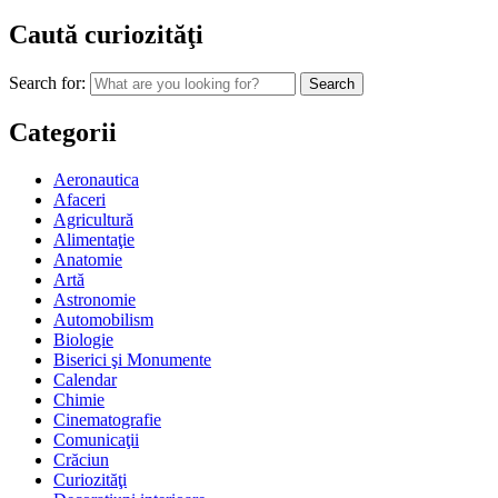
Caută curiozităţi
Search for:
Categorii
Aeronautica
Afaceri
Agricultură
Alimentaţie
Anatomie
Artă
Astronomie
Automobilism
Biologie
Biserici şi Monumente
Calendar
Chimie
Cinematografie
Comunicaţii
Crăciun
Curiozităţi