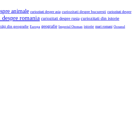
espre animale
curiozitati despre asia
curiozitati despre bucuresti
curiozitati despre
ti despre romania
curiozitati din istorie
curiozitati despre rusia
geografie
ităţi din geografie
istorie
mari romani
Imperiul Otoman
Europa
Oceanul