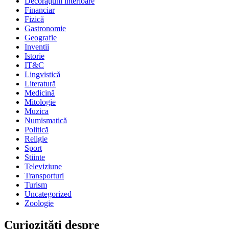
Decoraţiuni interioare
Financiar
Fizică
Gastronomie
Geografie
Inventii
Istorie
IT&C
Lingvistică
Literatură
Medicină
Mitologie
Muzica
Numismatică
Politică
Religie
Sport
Stiinte
Televiziune
Transporturi
Turism
Uncategorized
Zoologie
Curiozităţi despre