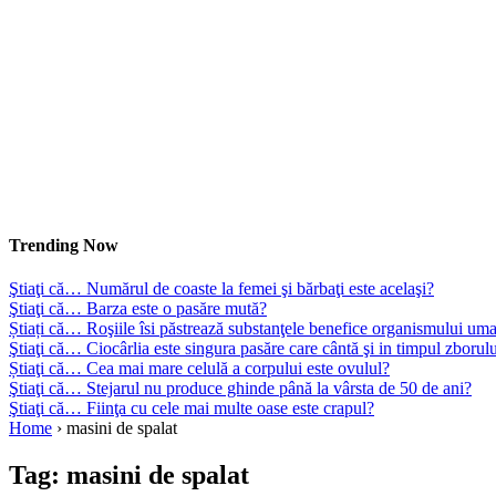
Trending Now
Ştiaţi că… Numărul de coaste la femei şi bărbaţi este acelaşi?
Ştiaţi că… Barza este o pasăre mută?
Știați că… Roşiile îsi păstrează substanţele benefice organismului uma
Ştiaţi că… Ciocârlia este singura pasăre care cântă şi in timpul zborul
Știaţi că… Cea mai mare celulă a corpului este ovulul?
Ştiaţi că… Stejarul nu produce ghinde până la vârsta de 50 de ani?
Ştiaţi că… Fiinţa cu cele mai multe oase este crapul?
Home
›
masini de spalat
Tag:
masini de spalat