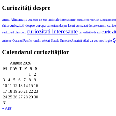
Curiozităţi despre
Alimentaţie
animale interesante
America de Sud
Africa
cartea recordurilor
Cinematograf
curioz
curiozitati despre europa
curiozitati despre lacuri
curiozitati despre oameni
china
curiozitati interesante
curiozit
curiozitatile de azi
curiozitati din sport
ş
stiai ca
români celebri
Statele Unite ale Americii
zoologie
Oceanul Pacific
zoo
Atlantic
Calendarul curiozităţilor
August 2026
M
T
W
T
F
S
S
1
2
3
4
5
6
7
8
9
10
11
12
13
14
15
16
17
18
19
20
21
22
23
24
25
26
27
28
29
30
31
« Apr