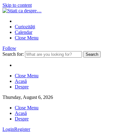
Skip to content
Curiozităţi
Calendar
Close Menu
Follow
Search for:
Close Menu
Acasă
Despre
Thursday, August 6, 2026
Close Menu
Acasă
Despre
Login
Register