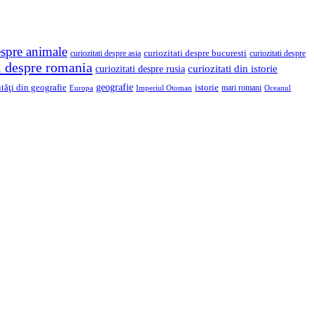
espre animale
curiozitati despre asia
curiozitati despre bucuresti
curiozitati despre
ti despre romania
curiozitati din istorie
curiozitati despre rusia
geografie
ităţi din geografie
istorie
mari romani
Imperiul Otoman
Europa
Oceanul