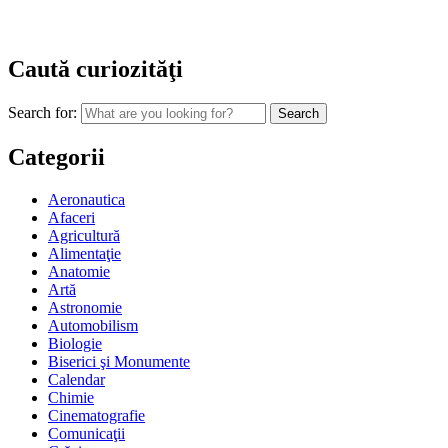
Caută curiozităţi
Search for:
Categorii
Aeronautica
Afaceri
Agricultură
Alimentaţie
Anatomie
Artă
Astronomie
Automobilism
Biologie
Biserici şi Monumente
Calendar
Chimie
Cinematografie
Comunicaţii