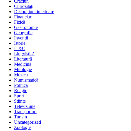
Crăciun
Curiozităţi
Decoraţiuni interioare
Financiar
Fizică
Gastronomie
Geografie
Inventii
Istorie
IT&C
Lingvistică
Literatură
Medicină
Mitologie
Muzica
Numismatică
Politică
Religie
Sport
Stiinte
Televiziune
Transporturi
Turism
Uncategorized
Zoologie