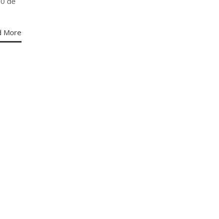
00 de
d More