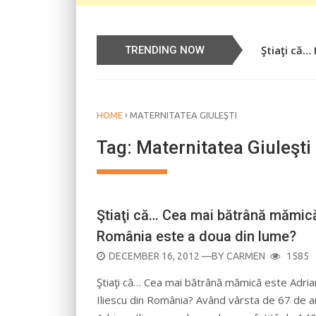
Ştiaţi că…
TRENDING NOW
›
HOME
MATERNITATEA GIULEŞTI
Tag:
Maternitatea Giuleşti
Ştiaţi că… Cea mai bătrână mămic
România este a doua din lume?
POSTED
DECEMBER 16, 2012
—BY
CARMEN
1585
ON
Ştiaţi că… Cea mai bătrână mămică este Adria
Iliescu din România? Având vârsta de 67 de a