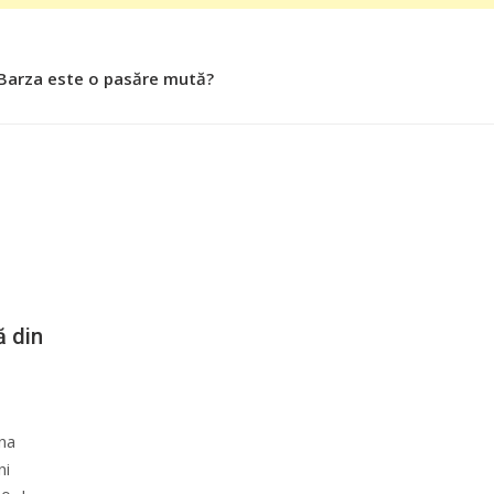
 Barza este o pasăre mută?
ă din
na
ni