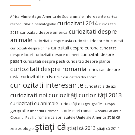
Alimentaţie
animale interesante
America de Sud
Africa
cartea
curiozitati 2014
curiozitati
recordurilor
Cinematografie
curiozitati despre
curiozitati despre america
2015
animale
curiozitati despre asia
curiozitati despre bucuresti
curiozitati despre europa
curiozitati
curiozitati despre china
curiozitati despre
despre lacuri
curiozitati despre oameni
pasari
curiozitati despre pesti
curiozitati despre plante
curiozitati despre romania
curiozitati despre
curiozitati din istorie
rusia
curiozitati din sport
curiozitati interesante
curiozitatile de azi
curiozităţi
curiozităţi 2013
curiozitati noi
curiozităţi cu animale
curiozităţi din geografie
Europa
geografie
istorie
mari romani
Imperiul Otoman
Oceanul Atlantic
stiai ca
români celebri
Statele Unite ale Americii
Oceanul Pacific
ştiaţi că
ştiaţi că 2013
zoologie
ştiaţi că 2014
zoo