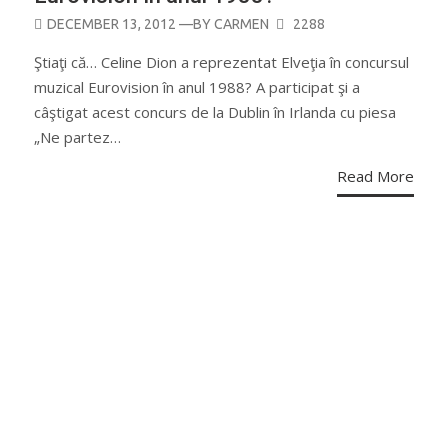
POSTED
DECEMBER 13, 2012
—BY
CARMEN
2288
ON
Ştiaţi că… Celine Dion a reprezentat Elveţia în concursul
muzical Eurovision în anul 1988? A participat şi a
câştigat acest concurs de la Dublin în Irlanda cu piesa
„Ne partez…
Read More