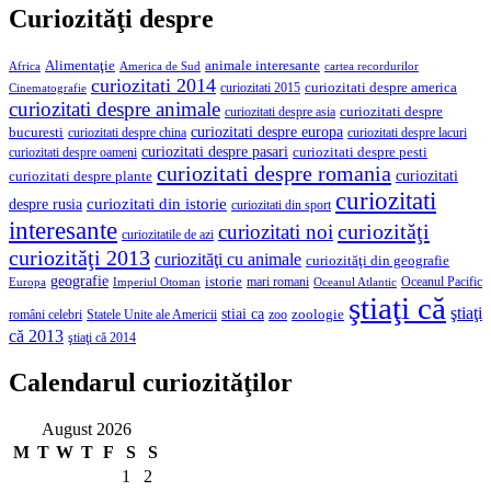
Curiozităţi despre
Alimentaţie
animale interesante
America de Sud
Africa
cartea recordurilor
curiozitati 2014
curiozitati despre america
curiozitati 2015
Cinematografie
curiozitati despre animale
curiozitati despre asia
curiozitati despre
curiozitati despre europa
bucuresti
curiozitati despre lacuri
curiozitati despre china
curiozitati despre pasari
curiozitati despre pesti
curiozitati despre oameni
curiozitati despre romania
curiozitati
curiozitati despre plante
curiozitati
curiozitati din istorie
despre rusia
curiozitati din sport
interesante
curiozităţi
curiozitati noi
curiozitatile de azi
curiozităţi 2013
curiozităţi cu animale
curiozităţi din geografie
geografie
istorie
mari romani
Imperiul Otoman
Oceanul Pacific
Europa
Oceanul Atlantic
ştiaţi că
ştiaţi
stiai ca
români celebri
Statele Unite ale Americii
zoologie
zoo
că 2013
ştiaţi că 2014
Calendarul curiozităţilor
August 2026
M
T
W
T
F
S
S
1
2