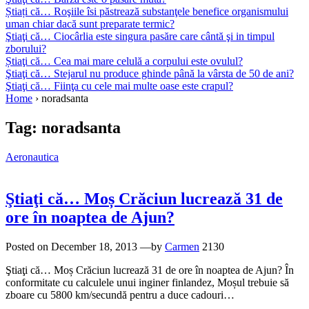
Știați că… Roşiile îsi păstrează substanţele benefice organismului
uman chiar dacă sunt preparate termic?
Ştiaţi că… Ciocârlia este singura pasăre care cântă şi in timpul
zborului?
Știaţi că… Cea mai mare celulă a corpului este ovulul?
Ştiaţi că… Stejarul nu produce ghinde până la vârsta de 50 de ani?
Ştiaţi că… Fiinţa cu cele mai multe oase este crapul?
Home
›
noradsanta
Tag:
noradsanta
Aeronautica
Ştiaţi că… Moș Crăciun lucrează 31 de
ore în noaptea de Ajun?
Posted on
December 18, 2013
—by
Carmen
2130
Ştiaţi că… Moș Crăciun lucrează 31 de ore în noaptea de Ajun? În
conformitate cu calculele unui inginer finlandez, Moșul trebuie să
zboare cu 5800 km/secundă pentru a duce cadouri…