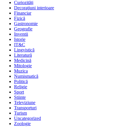
Curiozităţi
Decoraţiuni interioare
Financiar
Fizică
Gastronomie
Geografie
Inventii
Istorie
IT&C
Lingvistică
Literatură
Medicină
Mitologie
Muzica
Numismatică
Politică
Religie
Sport
Stiinte
Televiziune
Transporturi
Turism
Uncategorized
Zoologie