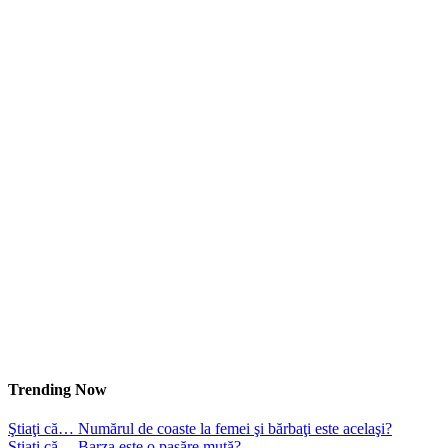
Trending Now
Ştiaţi că… Numărul de coaste la femei şi bărbaţi este acelaşi?
Ştiaţi că… Barza este o pasăre mută?