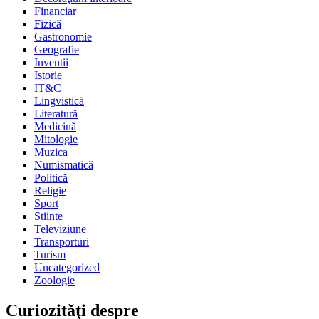
Financiar
Fizică
Gastronomie
Geografie
Inventii
Istorie
IT&C
Lingvistică
Literatură
Medicină
Mitologie
Muzica
Numismatică
Politică
Religie
Sport
Stiinte
Televiziune
Transporturi
Turism
Uncategorized
Zoologie
Curiozităţi despre