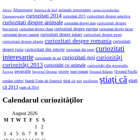
Alimentaţie
animale interesante
America de Sud
Africa
cartea recordurilor
curiozitati 2014
curiozitati despre america
curiozitati 2015
Cinematografie
curiozitati despre animale
curiozitati despre asia
curiozitati despre
curiozitati despre europa
bucuresti
curiozitati despre lacuri
curiozitati despre china
curiozitati despre pasari
curiozitati despre pesti
curiozitati despre oameni
curiozitati despre romania
curiozitati
curiozitati despre plante
curiozitati
curiozitati din istorie
despre rusia
curiozitati din sport
interesante
curiozităţi
curiozitati noi
curiozitatile de azi
curiozităţi 2013
curiozităţi cu animale
curiozităţi din geografie
geografie
istorie
mari romani
Imperiul Otoman
Oceanul Pacific
Europa
Oceanul Atlantic
ştiaţi că
ştiaţi
stiai ca
români celebri
Statele Unite ale Americii
zoologie
zoo
că 2013
ştiaţi că 2014
Calendarul curiozităţilor
August 2026
M
T
W
T
F
S
S
1
2
3
4
5
6
7
8
9