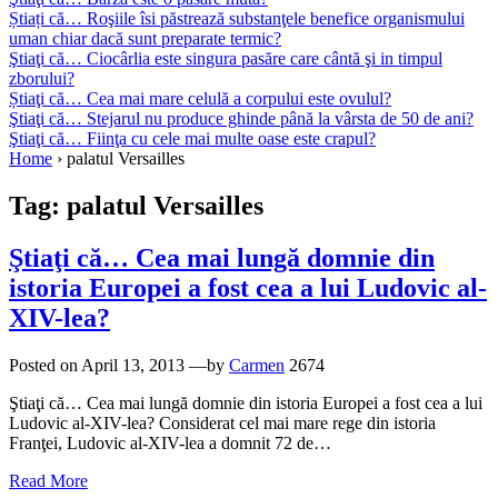
Știați că… Roşiile îsi păstrează substanţele benefice organismului
uman chiar dacă sunt preparate termic?
Ştiaţi că… Ciocârlia este singura pasăre care cântă şi in timpul
zborului?
Știaţi că… Cea mai mare celulă a corpului este ovulul?
Ştiaţi că… Stejarul nu produce ghinde până la vârsta de 50 de ani?
Ştiaţi că… Fiinţa cu cele mai multe oase este crapul?
Home
›
palatul Versailles
Tag:
palatul Versailles
Ştiaţi că… Cea mai lungă domnie din
istoria Europei a fost cea a lui Ludovic al-
XIV-lea?
Posted on
April 13, 2013
—by
Carmen
2674
Ştiaţi că… Cea mai lungă domnie din istoria Europei a fost cea a lui
Ludovic al-XIV-lea? Considerat cel mai mare rege din istoria
Franţei, Ludovic al-XIV-lea a domnit 72 de…
Read More