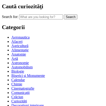
Caută curiozităţi
Search for:
Categorii
Aeronautica
Afaceri
Agricultură
Alimentaţie
Anatomie
Artă
Astronomie
Automobilism
Biologie
Biserici şi Monumente
Calendar
Chimie
Cinematografie
Comunicaţii
Crăciun
Curiozităţi
Decoraţiuni interioare