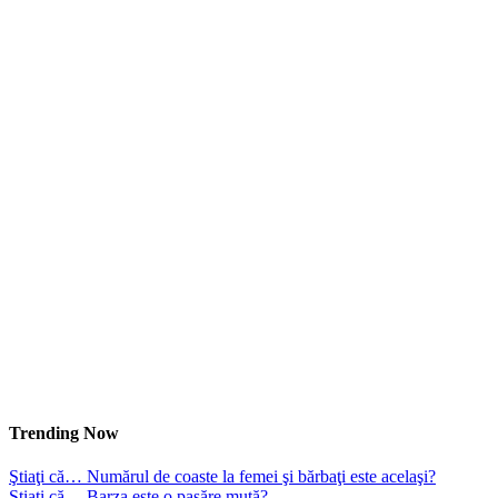
Trending Now
Ştiaţi că… Numărul de coaste la femei şi bărbaţi este acelaşi?
Ştiaţi că… Barza este o pasăre mută?