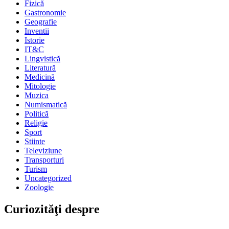
Fizică
Gastronomie
Geografie
Inventii
Istorie
IT&C
Lingvistică
Literatură
Medicină
Mitologie
Muzica
Numismatică
Politică
Religie
Sport
Stiinte
Televiziune
Transporturi
Turism
Uncategorized
Zoologie
Curiozităţi despre