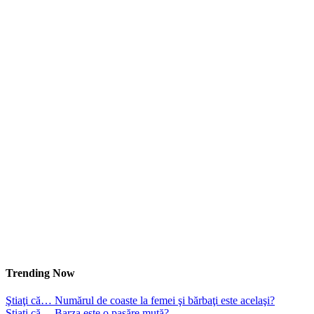
Trending Now
Ştiaţi că… Numărul de coaste la femei şi bărbaţi este acelaşi?
Ştiaţi că… Barza este o pasăre mută?