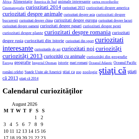
Alimentaţie
animale interesante
America de Sud
Africa
cartea recordurilor
curiozitati 2014
curiozitati despre america
curiozitati 2015
Cinematografie
curiozitati despre animale
curiozitati despre asia
curiozitati despre
curiozitati despre europa
bucuresti
curiozitati despre lacuri
curiozitati despre china
curiozitati despre pasari
curiozitati despre pesti
curiozitati despre oameni
curiozitati despre romania
curiozitati
curiozitati despre plante
curiozitati
curiozitati din istorie
despre rusia
curiozitati din sport
interesante
curiozităţi
curiozitati noi
curiozitatile de azi
curiozităţi 2013
curiozităţi cu animale
curiozităţi din geografie
geografie
istorie
mari romani
Imperiul Otoman
Oceanul Pacific
Europa
Oceanul Atlantic
ştiaţi că
ştiaţi
stiai ca
români celebri
Statele Unite ale Americii
zoologie
zoo
că 2013
ştiaţi că 2014
Calendarul curiozităţilor
August 2026
M
T
W
T
F
S
S
1
2
3
4
5
6
7
8
9
10
11
12
13
14
15
16
17
18
19
20
21
22
23