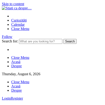
Skip to content
Curiozităţi
Calendar
Close Menu
Follow
Search for:
Close Menu
Acasă
Despre
Thursday, August 6, 2026
Close Menu
Acasă
Despre
Login
Register