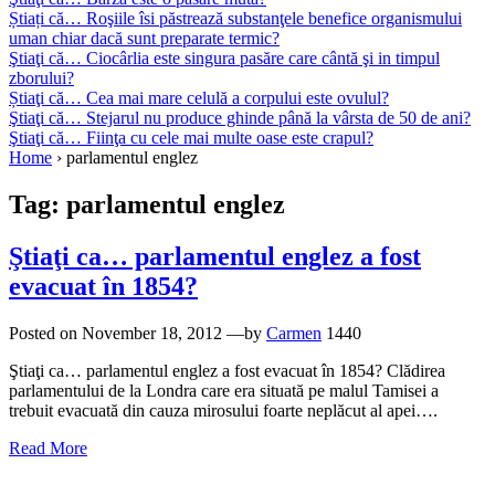
Știați că… Roşiile îsi păstrează substanţele benefice organismului
uman chiar dacă sunt preparate termic?
Ştiaţi că… Ciocârlia este singura pasăre care cântă şi in timpul
zborului?
Știaţi că… Cea mai mare celulă a corpului este ovulul?
Ştiaţi că… Stejarul nu produce ghinde până la vârsta de 50 de ani?
Ştiaţi că… Fiinţa cu cele mai multe oase este crapul?
Home
›
parlamentul englez
Tag:
parlamentul englez
Ştiaţi ca… parlamentul englez a fost
evacuat în 1854?
Posted on
November 18, 2012
—by
Carmen
1440
Ştiaţi ca… parlamentul englez a fost evacuat în 1854? Clădirea
parlamentului de la Londra care era situată pe malul Tamisei a
trebuit evacuată din cauza mirosului foarte neplăcut al apei….
Read More