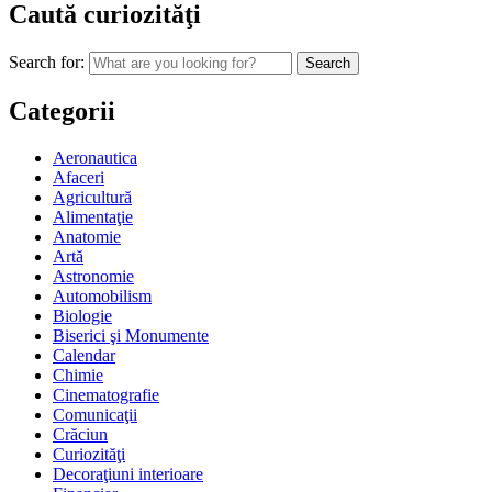
Caută curiozităţi
Search for:
Categorii
Aeronautica
Afaceri
Agricultură
Alimentaţie
Anatomie
Artă
Astronomie
Automobilism
Biologie
Biserici şi Monumente
Calendar
Chimie
Cinematografie
Comunicaţii
Crăciun
Curiozităţi
Decoraţiuni interioare