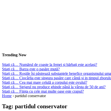
Trending Now
Ştiaţi că… Numărul de coaste la femei şi bărbaţi este acelaşi?
Ştiaţi că… Barza este o pasăre mută?
Știați că… Roşiile îsi păstrează substanţele benefice organismului uma
Ştiaţi că… Ciocârlia este singura pasăre care cântă şi in timpul zborul
Știaţi că… Cea mai mare celulă a corpului este ovulul?
Ştiaţi că… Stejarul nu produce ghinde până la vârsta de 50 de ani?
Ştiaţi că… Fiinţa cu cele mai multe oase este crapul?
Home
›
partidul conservator
Tag:
partidul conservator