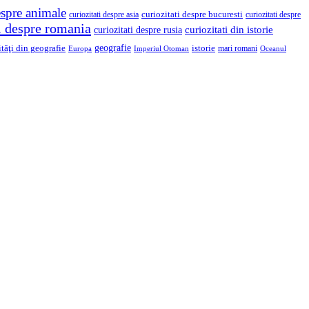
espre animale
curiozitati despre asia
curiozitati despre bucuresti
curiozitati despre
ti despre romania
curiozitati din istorie
curiozitati despre rusia
geografie
ităţi din geografie
istorie
mari romani
Imperiul Otoman
Europa
Oceanul