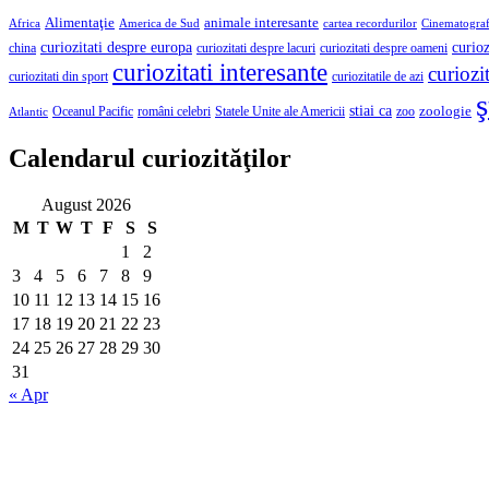
Alimentaţie
animale interesante
America de Sud
Africa
cartea recordurilor
Cinematograf
curioz
curiozitati despre europa
curiozitati despre lacuri
curiozitati despre oameni
china
curiozitati interesante
curiozit
curiozitatile de azi
curiozitati din sport
ş
stiai ca
români celebri
Statele Unite ale Americii
zoologie
Oceanul Pacific
zoo
Atlantic
Calendarul curiozităţilor
August 2026
M
T
W
T
F
S
S
1
2
3
4
5
6
7
8
9
10
11
12
13
14
15
16
17
18
19
20
21
22
23
24
25
26
27
28
29
30
31
« Apr