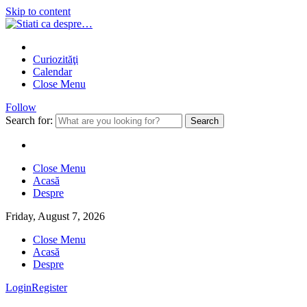
Skip to content
Curiozităţi
Calendar
Close Menu
Follow
Search for:
Close Menu
Acasă
Despre
Friday, August 7, 2026
Close Menu
Acasă
Despre
Login
Register