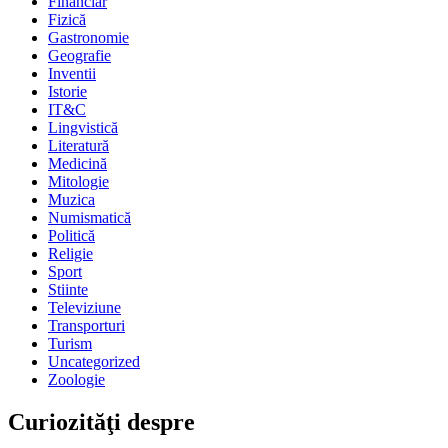
Financiar
Fizică
Gastronomie
Geografie
Inventii
Istorie
IT&C
Lingvistică
Literatură
Medicină
Mitologie
Muzica
Numismatică
Politică
Religie
Sport
Stiinte
Televiziune
Transporturi
Turism
Uncategorized
Zoologie
Curiozităţi despre