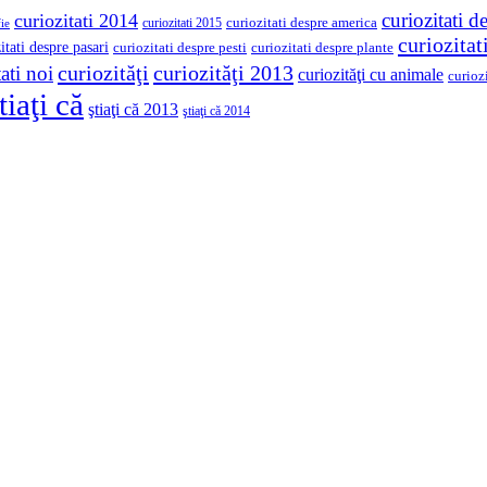
curiozitati d
curiozitati 2014
curiozitati despre america
curiozitati 2015
ie
curiozita
itati despre pasari
curiozitati despre pesti
curiozitati despre plante
curiozităţi
curiozităţi 2013
ati noi
curiozităţi cu animale
curioz
tiaţi că
ştiaţi că 2013
ştiaţi că 2014