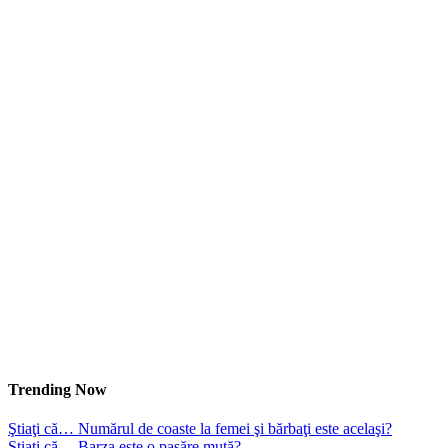
Trending Now
Ştiaţi că… Numărul de coaste la femei şi bărbaţi este acelaşi?
Ştiaţi că… Barza este o pasăre mută?