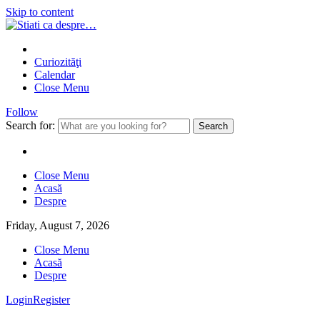
Skip to content
Curiozităţi
Calendar
Close Menu
Follow
Search for:
Close Menu
Acasă
Despre
Friday, August 7, 2026
Close Menu
Acasă
Despre
Login
Register