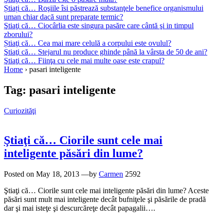
Știați că… Roşiile îsi păstrează substanţele benefice organismului
uman chiar dacă sunt preparate termic?
Ştiaţi că… Ciocârlia este singura pasăre care cântă şi in timpul
zborului?
Știaţi că… Cea mai mare celulă a corpului este ovulul?
Ştiaţi că… Stejarul nu produce ghinde până la vârsta de 50 de ani?
Ştiaţi că… Fiinţa cu cele mai multe oase este crapul?
Home
›
pasari inteligente
Tag:
pasari inteligente
Curiozităţi
Ştiaţi că… Ciorile sunt cele mai
inteligente păsări din lume?
Posted on
May 18, 2013
—by
Carmen
2592
Ştiaţi că… Ciorile sunt cele mai inteligente păsări din lume? Aceste
păsări sunt mult mai inteligente decât bufniţele şi păsările de pradă
dar şi mai isteţe şi descurcăreţe decât papagalii….