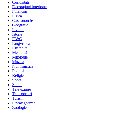
Curiozităţi
Decoraţiuni interioare
Financiar
Fizică
Gastronomie
Geografie
Inventii
Istorie
IT&C
Lingvistică
Literatură
Medicină
Mitologie
Muzica
Numismatică
Politică
Religie
Sport
Stiinte
Televiziune
Transporturi
Turism
Uncategorized
Zoologie