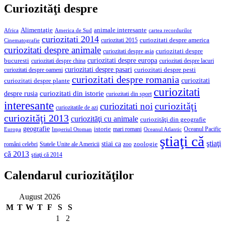
Curiozităţi despre
Alimentaţie
animale interesante
America de Sud
Africa
cartea recordurilor
curiozitati 2014
curiozitati despre america
curiozitati 2015
Cinematografie
curiozitati despre animale
curiozitati despre asia
curiozitati despre
curiozitati despre europa
bucuresti
curiozitati despre lacuri
curiozitati despre china
curiozitati despre pasari
curiozitati despre pesti
curiozitati despre oameni
curiozitati despre romania
curiozitati
curiozitati despre plante
curiozitati
curiozitati din istorie
despre rusia
curiozitati din sport
interesante
curiozităţi
curiozitati noi
curiozitatile de azi
curiozităţi 2013
curiozităţi cu animale
curiozităţi din geografie
geografie
istorie
mari romani
Imperiul Otoman
Oceanul Pacific
Europa
Oceanul Atlantic
ştiaţi că
ştiaţi
stiai ca
români celebri
Statele Unite ale Americii
zoologie
zoo
că 2013
ştiaţi că 2014
Calendarul curiozităţilor
August 2026
M
T
W
T
F
S
S
1
2