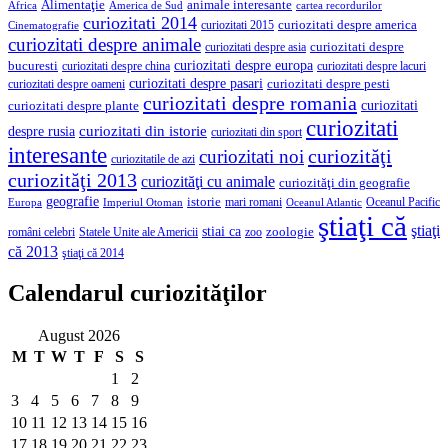
Alimentaţie
animale interesante
America de Sud
Africa
cartea recordurilor
curiozitati 2014
curiozitati despre america
curiozitati 2015
Cinematografie
curiozitati despre animale
curiozitati despre asia
curiozitati despre
curiozitati despre europa
bucuresti
curiozitati despre lacuri
curiozitati despre china
curiozitati despre pasari
curiozitati despre pesti
curiozitati despre oameni
curiozitati despre romania
curiozitati
curiozitati despre plante
curiozitati
curiozitati din istorie
despre rusia
curiozitati din sport
interesante
curiozităţi
curiozitati noi
curiozitatile de azi
curiozităţi 2013
curiozităţi cu animale
curiozităţi din geografie
geografie
istorie
mari romani
Imperiul Otoman
Oceanul Pacific
Europa
Oceanul Atlantic
ştiaţi că
ştiaţi
stiai ca
români celebri
Statele Unite ale Americii
zoologie
zoo
că 2013
ştiaţi că 2014
Calendarul curiozităţilor
August 2026
M
T
W
T
F
S
S
1
2
3
4
5
6
7
8
9
10
11
12
13
14
15
16
17
18
19
20
21
22
23