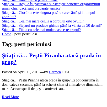
Știați că… Roşiile îsi păstrează substanţele benefice organismului
uman chiar dacă sunt preparate termic?
Ştiaţi că… Ciocârlia este singura pasăre care cântă şi in timpul
zborului?
Știaţi că… Cea mai mare celulă a corpului este ovulul?
Ştiaţi că… Stejarul nu produce ghinde până la vârsta de 50 de ani?
Ştiaţi că… Fiinţa cu cele mai multe oase este crapul?
Home
›
pesti periculosi
Tag:
pesti periculosi
Ştiaţi că… Peştii Piranha atacă prada în
grup?
Posted on
April 11, 2013
—by
Carmen
1981
Ştiaţi că… Peştii Piranha atacă prada în grup? Ei pot consuma în
doar cateva secunde, până la schelet chiar şi animale de dimensiuni
mari. Aceste specii de peşti carnivori sau…
Read More