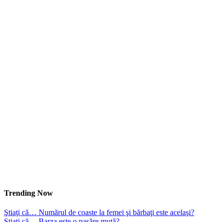
Trending Now
Ştiaţi că… Numărul de coaste la femei şi bărbaţi este acelaşi?
Ştiaţi că… Barza este o pasăre mută?