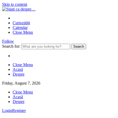
Skip to content
Curiozităţi
Calendar
Close Menu
Follow
Search for:
Close Menu
Acasă
Despre
Friday, August 7, 2026
Close Menu
Acasă
Despre
Login
Register