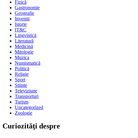
Fizică
Gastronomie
Geografie
Inventii
Istorie
IT&C
Lingvistică
Literatură
Medicină
Mitologie
Muzica
Numismatică
Politică
Religie
Sport
Stiinte
Televiziune
Transporturi
Turism
Uncategorized
Zoologie
Curiozităţi despre