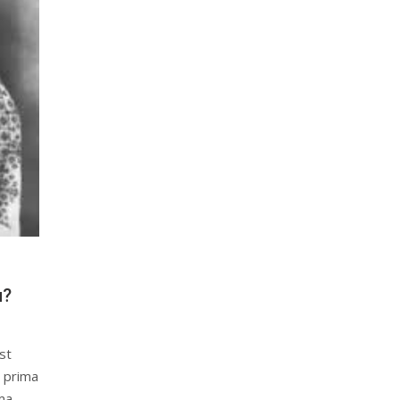
u?
st
 prima
ma