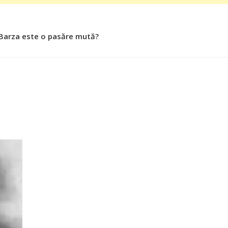
 Barza este o pasăre mută?
 Roşiile îsi păstrează substanţele benefice organismului uman