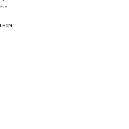
tism
d More