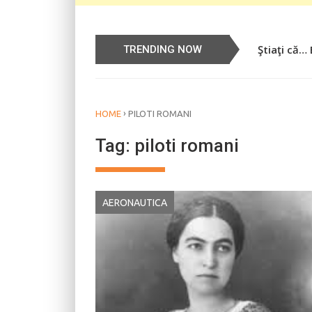
Ştiaţi că…
Știați că…
TRENDING NOW
›
HOME
PILOTI ROMANI
Tag:
piloti romani
AERONAUTICA