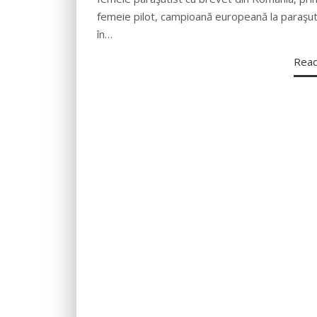
femeie pilot, campioană europeană la paraşu
în…
Rea