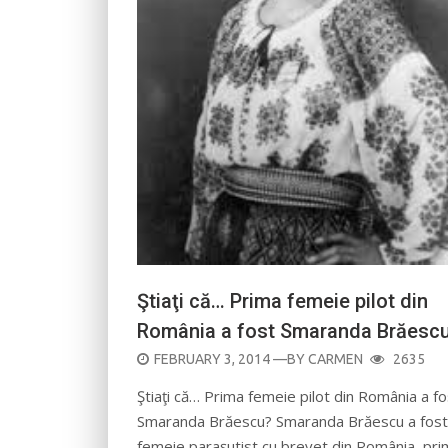
Ştiaţi că… Prima femeie pilot din
România a fost Smaranda Brăesc
POSTED
FEBRUARY 3, 2014
—BY
CARMEN
2635
ON
Ştiaţi că… Prima femeie pilot din România a fo
Smaranda Brăescu? Smaranda Brăescu a fost
femeie paraşutist cu brevet din România, pri