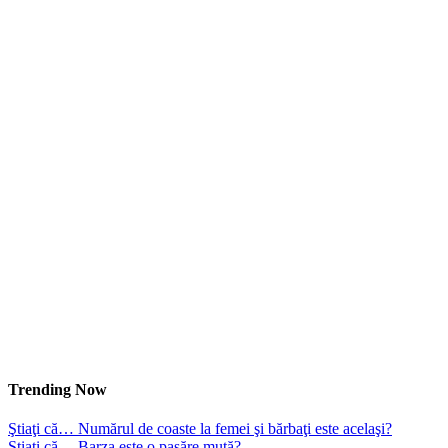
Trending Now
Ştiaţi că… Numărul de coaste la femei şi bărbaţi este acelaşi?
Ştiaţi că… Barza este o pasăre mută?