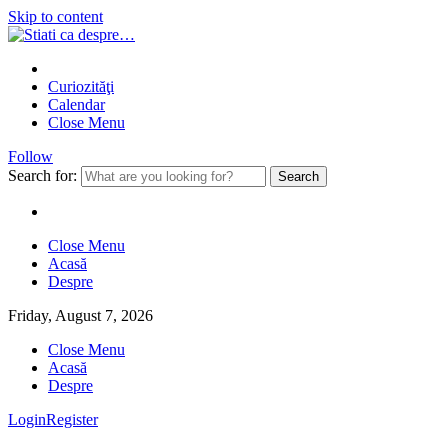
Skip to content
Curiozităţi
Calendar
Close Menu
Follow
Search for:
Close Menu
Acasă
Despre
Friday, August 7, 2026
Close Menu
Acasă
Despre
Login
Register