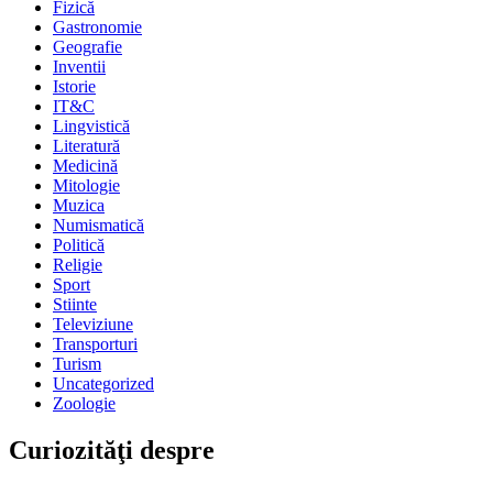
Fizică
Gastronomie
Geografie
Inventii
Istorie
IT&C
Lingvistică
Literatură
Medicină
Mitologie
Muzica
Numismatică
Politică
Religie
Sport
Stiinte
Televiziune
Transporturi
Turism
Uncategorized
Zoologie
Curiozităţi despre