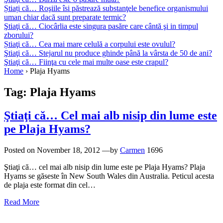
Știați că… Roşiile îsi păstrează substanţele benefice organismului
uman chiar dacă sunt preparate termic?
Ştiaţi că… Ciocârlia este singura pasăre care cântă şi in timpul
zborului?
Știaţi că… Cea mai mare celulă a corpului este ovulul?
Ştiaţi că… Stejarul nu produce ghinde până la vârsta de 50 de ani?
Ştiaţi că… Fiinţa cu cele mai multe oase este crapul?
Home
›
Plaja Hyams
Tag:
Plaja Hyams
Ştiaţi că… Cel mai alb nisip din lume este
pe Plaja Hyams?
Posted on
November 18, 2012
—by
Carmen
1696
Ştiaţi că… cel mai alb nisip din lume este pe Plaja Hyams? Plaja
Hyams se găseste în New South Wales din Australia. Peticul acesta
de plaja este format din cel…
Read More