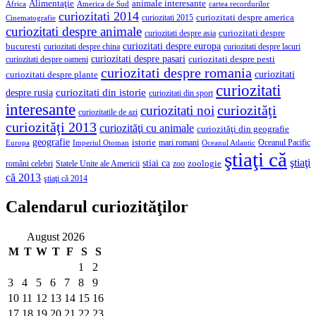
Alimentaţie
animale interesante
America de Sud
Africa
cartea recordurilor
curiozitati 2014
curiozitati despre america
curiozitati 2015
Cinematografie
curiozitati despre animale
curiozitati despre asia
curiozitati despre
curiozitati despre europa
bucuresti
curiozitati despre lacuri
curiozitati despre china
curiozitati despre pasari
curiozitati despre pesti
curiozitati despre oameni
curiozitati despre romania
curiozitati
curiozitati despre plante
curiozitati
curiozitati din istorie
despre rusia
curiozitati din sport
interesante
curiozităţi
curiozitati noi
curiozitatile de azi
curiozităţi 2013
curiozităţi cu animale
curiozităţi din geografie
geografie
istorie
mari romani
Imperiul Otoman
Oceanul Pacific
Europa
Oceanul Atlantic
ştiaţi că
ştiaţi
stiai ca
români celebri
Statele Unite ale Americii
zoologie
zoo
că 2013
ştiaţi că 2014
Calendarul curiozităţilor
August 2026
M
T
W
T
F
S
S
1
2
3
4
5
6
7
8
9
10
11
12
13
14
15
16
17
18
19
20
21
22
23