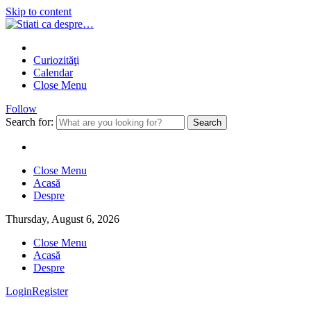
Skip to content
Curiozităţi
Calendar
Close Menu
Follow
Search for:
Close Menu
Acasă
Despre
Thursday, August 6, 2026
Close Menu
Acasă
Despre
Login
Register