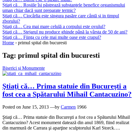
Știați că… Roşiile îsi păstrează substanţele benefice organismului
uman chiar dacă sunt preparate termic?
Ştiaţi că… Ciocârlia este singura pasăre care cântă şi in timpul
zborului?
Știaţi că… Cea mai mare celulă a corpului este ovulul?
Ştiaţi că… Stejarul nu produce ghinde până la vârsta de 50 de ani?
Ştiaţi că… Fiinţa cu cele mai multe oase este crapul?
Home
›
primul spital din bucuresti
Tag:
primul spital din bucuresti
Biserici şi Monumente
Ştiaţi că… Prima statuie din Bucureşti a
fost cea a Spătarului Mihail Cantacuzino?
Posted on
June 15, 2013
—by
Carmen
1966
Ştiaţi că… Prima statuie din Bucureşti a fost cea a Spătarului Mihail
Cantacuzino? Acest monument datează din anul 1869, fiind realizat
din marmură de Carrara şi aparţine sculptorului Karl Storck….