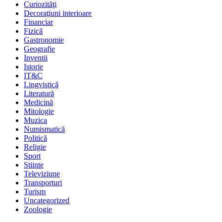
Curiozităţi
Decoraţiuni interioare
Financiar
Fizică
Gastronomie
Geografie
Inventii
Istorie
IT&C
Lingvistică
Literatură
Medicină
Mitologie
Muzica
Numismatică
Politică
Religie
Sport
Stiinte
Televiziune
Transporturi
Turism
Uncategorized
Zoologie