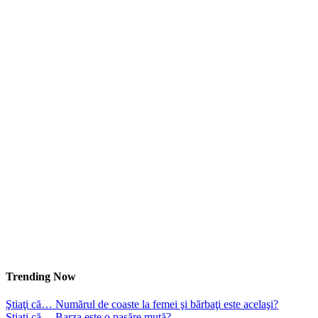
Trending Now
Ştiaţi că… Numărul de coaste la femei şi bărbaţi este acelaşi?
Ştiaţi că… Barza este o pasăre mută?