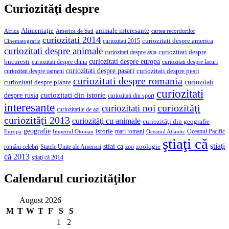
Curiozităţi despre
Alimentaţie
animale interesante
America de Sud
Africa
cartea recordurilor
curiozitati 2014
curiozitati despre america
curiozitati 2015
Cinematografie
curiozitati despre animale
curiozitati despre asia
curiozitati despre
curiozitati despre europa
bucuresti
curiozitati despre lacuri
curiozitati despre china
curiozitati despre pasari
curiozitati despre pesti
curiozitati despre oameni
curiozitati despre romania
curiozitati
curiozitati despre plante
curiozitati
curiozitati din istorie
despre rusia
curiozitati din sport
interesante
curiozităţi
curiozitati noi
curiozitatile de azi
curiozităţi 2013
curiozităţi cu animale
curiozităţi din geografie
geografie
istorie
mari romani
Imperiul Otoman
Oceanul Pacific
Europa
Oceanul Atlantic
ştiaţi că
ştiaţi
stiai ca
români celebri
Statele Unite ale Americii
zoologie
zoo
că 2013
ştiaţi că 2014
Calendarul curiozităţilor
August 2026
M
T
W
T
F
S
S
1
2