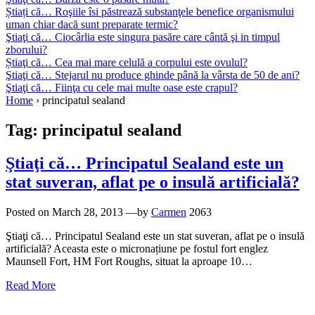
Știați că… Roşiile îsi păstrează substanţele benefice organismului
uman chiar dacă sunt preparate termic?
Ştiaţi că… Ciocârlia este singura pasăre care cântă şi in timpul
zborului?
Știaţi că… Cea mai mare celulă a corpului este ovulul?
Ştiaţi că… Stejarul nu produce ghinde până la vârsta de 50 de ani?
Ştiaţi că… Fiinţa cu cele mai multe oase este crapul?
Home
›
principatul sealand
Tag:
principatul sealand
Ştiaţi că… Principatul Sealand este un
stat suveran, aflat pe o insulă artificială?
Posted on
March 28, 2013
—by
Carmen
2063
Ştiaţi că… Principatul Sealand este un stat suveran, aflat pe o insulă
artificială? Aceasta este o micronațiune pe fostul fort englez
Maunsell Fort, HM Fort Roughs, situat la aproape 10…
Read More