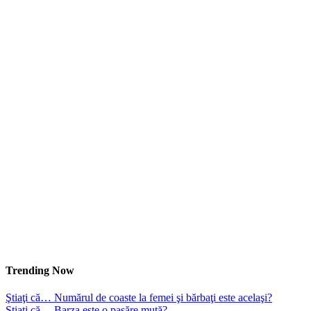
Trending Now
Ştiaţi că… Numărul de coaste la femei şi bărbaţi este acelaşi?
Ştiaţi că… Barza este o pasăre mută?