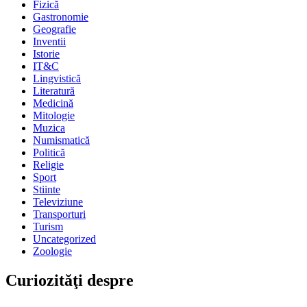
Fizică
Gastronomie
Geografie
Inventii
Istorie
IT&C
Lingvistică
Literatură
Medicină
Mitologie
Muzica
Numismatică
Politică
Religie
Sport
Stiinte
Televiziune
Transporturi
Turism
Uncategorized
Zoologie
Curiozităţi despre