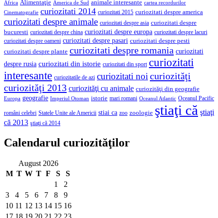
Alimentaţie
animale interesante
America de Sud
Africa
cartea recordurilor
curiozitati 2014
curiozitati despre america
curiozitati 2015
Cinematografie
curiozitati despre animale
curiozitati despre asia
curiozitati despre
curiozitati despre europa
bucuresti
curiozitati despre lacuri
curiozitati despre china
curiozitati despre pasari
curiozitati despre pesti
curiozitati despre oameni
curiozitati despre romania
curiozitati
curiozitati despre plante
curiozitati
curiozitati din istorie
despre rusia
curiozitati din sport
interesante
curiozităţi
curiozitati noi
curiozitatile de azi
curiozităţi 2013
curiozităţi cu animale
curiozităţi din geografie
geografie
istorie
mari romani
Imperiul Otoman
Oceanul Pacific
Europa
Oceanul Atlantic
ştiaţi că
ştiaţi
stiai ca
români celebri
Statele Unite ale Americii
zoologie
zoo
că 2013
ştiaţi că 2014
Calendarul curiozităţilor
August 2026
M
T
W
T
F
S
S
1
2
3
4
5
6
7
8
9
10
11
12
13
14
15
16
17
18
19
20
21
22
23