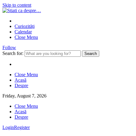
Skip to content
Curiozităţi
Calendar
Close Menu
Follow
Search for:
Close Menu
Acasă
Despre
Friday, August 7, 2026
Close Menu
Acasă
Despre
Login
Register