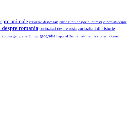
espre animale
curiozitati despre asia
curiozitati despre bucuresti
curiozitati despre
ti despre romania
curiozitati din istorie
curiozitati despre rusia
geografie
ităţi din geografie
istorie
mari romani
Imperiul Otoman
Europa
Oceanul