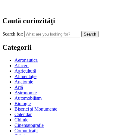
Caută curiozităţi
Search for:
Categorii
Aeronautica
Afaceri
Agricultură
Alimentaţie
Anatomie
Artă
Astronomie
Automobilism
Biologie
Biserici şi Monumente
Calendar
Chimie
Cinematografie
Comunicaţii