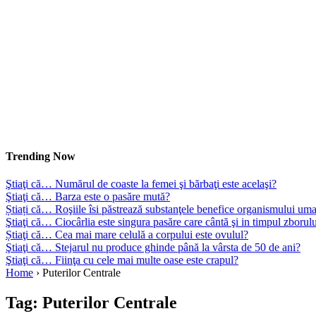
Trending Now
Ştiaţi că… Numărul de coaste la femei şi bărbaţi este acelaşi?
Ştiaţi că… Barza este o pasăre mută?
Știați că… Roşiile îsi păstrează substanţele benefice organismului uma
Ştiaţi că… Ciocârlia este singura pasăre care cântă şi in timpul zborul
Știaţi că… Cea mai mare celulă a corpului este ovulul?
Ştiaţi că… Stejarul nu produce ghinde până la vârsta de 50 de ani?
Ştiaţi că… Fiinţa cu cele mai multe oase este crapul?
Home
›
Puterilor Centrale
Tag:
Puterilor Centrale