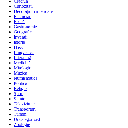
Crăciun
Curiozităţi
Decoraţiuni interioare
Financiar
Fizică
Gastronomie
Geografie
Inventii
Istorie
IT&C
Lingvistică
Literatură
Medicină
Mitologie
Muzica
Numismatică
Politică
Religie
Sport
Stiinte
Televiziune
Transporturi
Turism
Uncategorized
Zoologie