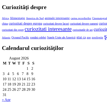
Curiozităţi despre
Alimentaţie
animale interesante
America de Sud
Africa
cartea recordurilor
Cinematograf
curioz
curiozitati despre europa
curiozitati despre lacuri
curiozitati despre oameni
china
curiozitati interesante
curiozit
curiozitatile de azi
curiozitati din sport
ş
stiai ca
români celebri
Statele Unite ale Americii
zoologie
Oceanul Pacific
zoo
Atlantic
Calendarul curiozităţilor
August 2026
M
T
W
T
F
S
S
1
2
3
4
5
6
7
8
9
10
11
12
13
14
15
16
17
18
19
20
21
22
23
24
25
26
27
28
29
30
31
« Apr