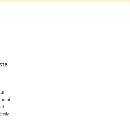
ste
ul
gae al
cii
ămila,