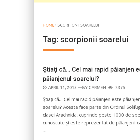
›
HOME
SCORPIONII SOARELUI
Tag:
scorpionii soarelui
Ştiaţi că… Cel mai rapid păianjen e
păianjenul soarelui?
POSTED
APRIL 11, 2013
—BY
CARMEN
2375
ON
Ştiaţi că… Cel mai rapid păianjen este păianjen
soarelui? Acesta face parte din Ordinul Solifu
clasei Arachnida, cuprinde peste 1000 de spe
cunoscute şi este reprezentat de păianjenii c
…