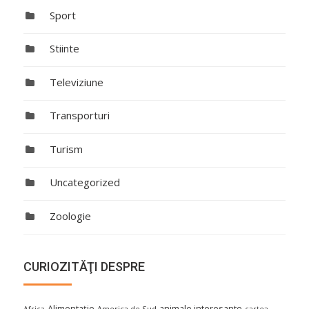
Sport
Stiinte
Televiziune
Transporturi
Turism
Uncategorized
Zoologie
CURIOZITĂŢI DESPRE
Alimentaţie
animale interesante
America de Sud
Africa
cartea