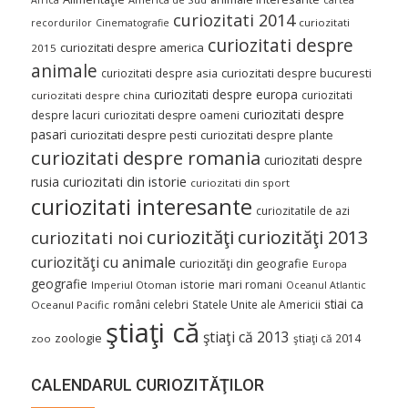
curiozitati 2014
curiozitati
recordurilor
Cinematografie
curiozitati despre
curiozitati despre america
2015
animale
curiozitati despre asia
curiozitati despre bucuresti
curiozitati despre europa
curiozitati
curiozitati despre china
curiozitati despre
despre lacuri
curiozitati despre oameni
pasari
curiozitati despre pesti
curiozitati despre plante
curiozitati despre romania
curiozitati despre
curiozitati din istorie
rusia
curiozitati din sport
curiozitati interesante
curiozitatile de azi
curiozităţi
curiozităţi 2013
curiozitati noi
curiozităţi cu animale
curiozităţi din geografie
Europa
geografie
istorie
mari romani
Imperiul Otoman
Oceanul Atlantic
stiai ca
români celebri
Statele Unite ale Americii
Oceanul Pacific
ştiaţi că
ştiaţi că 2013
zoologie
ştiaţi că 2014
zoo
CALENDARUL CURIOZITĂŢILOR