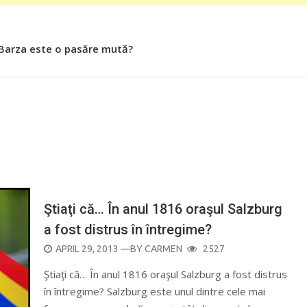
 Barza este o pasăre mută?
Ştiaţi că… În anul 1816 oraşul Salzburg
a fost distrus în întregime?
POSTED
APRIL 29, 2013
—BY
CARMEN
2527
ON
Ştiaţi că… În anul 1816 oraşul Salzburg a fost distrus
în întregime? Salzburg este unul dintre cele mai