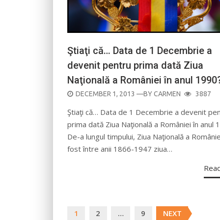
Ştiaţi că… Data de 1 Decembrie a
devenit pentru prima dată Ziua
Naţională a României în anul 1990
POSTED
DECEMBER 1, 2013
—BY
CARMEN
3887
ON
Ştiaţi că… Data de 1 Decembrie a devenit pe
prima dată Ziua Naţională a României în anul 
De-a lungul timpului, Ziua Naţională a Românie
fost între anii 1866-1947 ziua…
Rea
Posts
1
2
…
9
NEXT
navigation