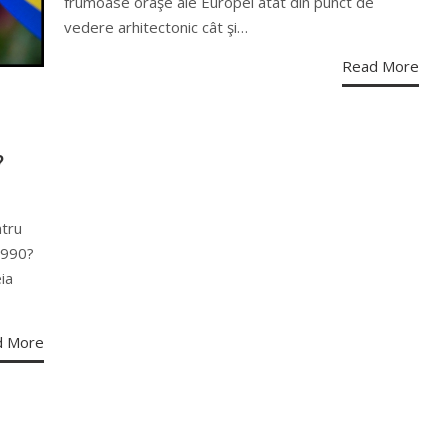
frumoase oraşe ale Europei atât din punct de
vedere arhitectonic cât şi…
Read More
?
ntru
1990?
ia
d More