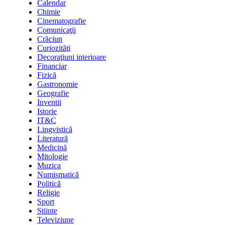
Calendar
Chimie
Cinematografie
Comunicaţii
Crăciun
Curiozităţi
Decoraţiuni interioare
Financiar
Fizică
Gastronomie
Geografie
Inventii
Istorie
IT&C
Lingvistică
Literatură
Medicină
Mitologie
Muzica
Numismatică
Politică
Religie
Sport
Stiinte
Televiziune