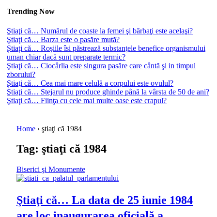
Trending Now
Ştiaţi că… Numărul de coaste la femei şi bărbaţi este acelaşi?
Ştiaţi că… Barza este o pasăre mută?
Știați că… Roşiile îsi păstrează substanţele benefice organismului
uman chiar dacă sunt preparate termic?
Ştiaţi că… Ciocârlia este singura pasăre care cântă şi in timpul
zborului?
Știaţi că… Cea mai mare celulă a corpului este ovulul?
Ştiaţi că… Stejarul nu produce ghinde până la vârsta de 50 de ani?
Ştiaţi că… Fiinţa cu cele mai multe oase este crapul?
Home
›
ştiaţi că 1984
Tag:
ştiaţi că 1984
Biserici şi Monumente
Ştiaţi că… La data de 25 iunie 1984
are loc inaugurarea oficială a