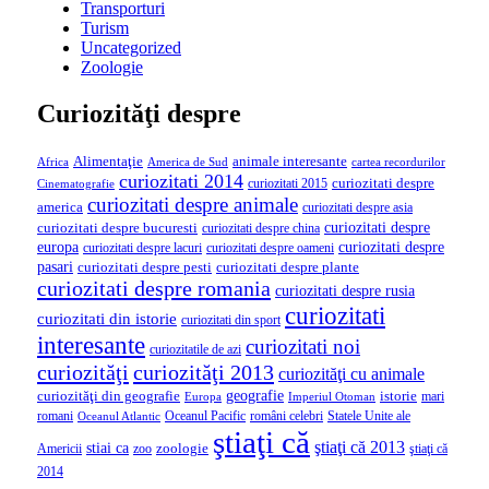
Transporturi
Turism
Uncategorized
Zoologie
Curiozităţi despre
Alimentaţie
animale interesante
America de Sud
Africa
cartea recordurilor
curiozitati 2014
curiozitati despre
curiozitati 2015
Cinematografie
curiozitati despre animale
america
curiozitati despre asia
curiozitati despre
curiozitati despre bucuresti
curiozitati despre china
curiozitati despre
europa
curiozitati despre lacuri
curiozitati despre oameni
pasari
curiozitati despre pesti
curiozitati despre plante
curiozitati despre romania
curiozitati despre rusia
curiozitati
curiozitati din istorie
curiozitati din sport
interesante
curiozitati noi
curiozitatile de azi
curiozităţi
curiozităţi 2013
curiozităţi cu animale
geografie
curiozităţi din geografie
istorie
mari
Imperiul Otoman
Europa
romani
români celebri
Statele Unite ale
Oceanul Pacific
Oceanul Atlantic
ştiaţi că
ştiaţi că 2013
stiai ca
Americii
zoologie
ştiaţi că
zoo
2014