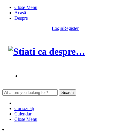
Skip
Close Menu
to
Acasă
content
Despre
Login
Register
Search
for:
Curiozităţi
Calendar
Close Menu