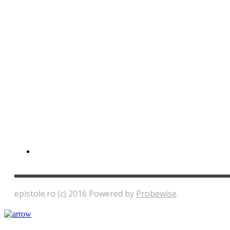
epistole.ro (c) 2016 Powered by
Probewise
.