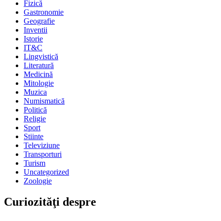
Fizică
Gastronomie
Geografie
Inventii
Istorie
IT&C
Lingvistică
Literatură
Medicină
Mitologie
Muzica
Numismatică
Politică
Religie
Sport
Stiinte
Televiziune
Transporturi
Turism
Uncategorized
Zoologie
Curiozităţi despre