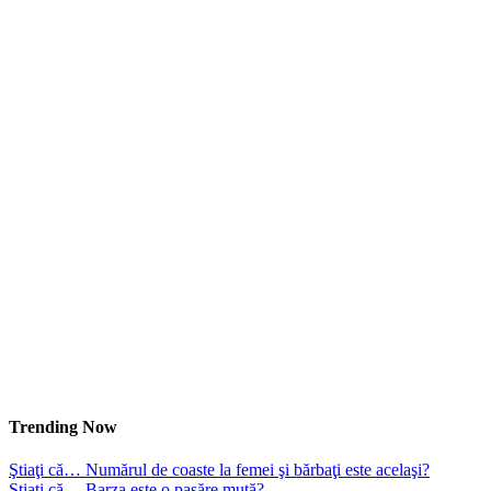
Trending Now
Ştiaţi că… Numărul de coaste la femei şi bărbaţi este acelaşi?
Ştiaţi că… Barza este o pasăre mută?