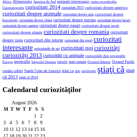
Alimentaţie
animale interesante
America de Sud
Africa
cartea recordurilor
curiozitati 2014
curiozitati despre america
curiozitati 2015
Cinematografie
curiozitati despre animale
curiozitati despre asia
curiozitati despre
curiozitati despre europa
bucuresti
curiozitati despre lacuri
curiozitati despre china
curiozitati despre pasari
curiozitati despre pesti
curiozitati despre oameni
curiozitati despre romania
curiozitati
curiozitati despre plante
curiozitati
curiozitati din istorie
despre rusia
curiozitati din sport
interesante
curiozităţi
curiozitati noi
curiozitatile de azi
curiozităţi 2013
curiozităţi cu animale
curiozităţi din geografie
geografie
istorie
mari romani
Imperiul Otoman
Oceanul Pacific
Europa
Oceanul Atlantic
ştiaţi că
ştiaţi
stiai ca
români celebri
Statele Unite ale Americii
zoologie
zoo
că 2013
ştiaţi că 2014
Calendarul curiozităţilor
August 2026
M
T
W
T
F
S
S
1
2
3
4
5
6
7
8
9
10
11
12
13
14
15
16
17
18
19
20
21
22
23