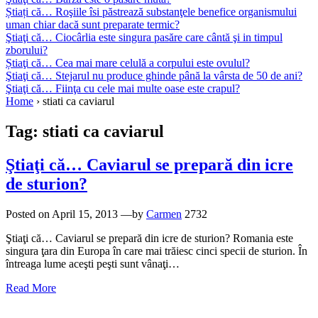
Știați că… Roşiile îsi păstrează substanţele benefice organismului
uman chiar dacă sunt preparate termic?
Ştiaţi că… Ciocârlia este singura pasăre care cântă şi in timpul
zborului?
Știaţi că… Cea mai mare celulă a corpului este ovulul?
Ştiaţi că… Stejarul nu produce ghinde până la vârsta de 50 de ani?
Ştiaţi că… Fiinţa cu cele mai multe oase este crapul?
Home
›
stiati ca caviarul
Tag:
stiati ca caviarul
Ştiaţi că… Caviarul se prepară din icre
de sturion?
Posted on
April 15, 2013
—by
Carmen
2732
Ştiaţi că… Caviarul se prepară din icre de sturion? Romania este
singura ţara din Europa în care mai trăiesc cinci specii de sturion. În
întreaga lume aceşti peşti sunt vânaţi…
Read More