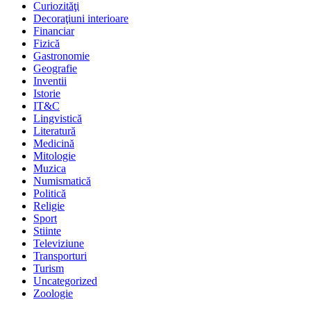
Curiozităţi
Decoraţiuni interioare
Financiar
Fizică
Gastronomie
Geografie
Inventii
Istorie
IT&C
Lingvistică
Literatură
Medicină
Mitologie
Muzica
Numismatică
Politică
Religie
Sport
Stiinte
Televiziune
Transporturi
Turism
Uncategorized
Zoologie