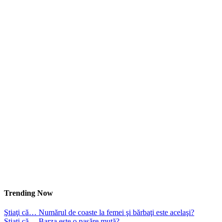
Trending Now
Ştiaţi că… Numărul de coaste la femei şi bărbaţi este acelaşi?
Ştiaţi că… Barza este o pasăre mută?