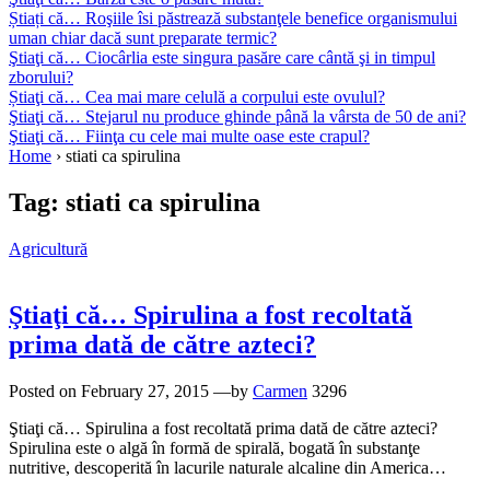
Știați că… Roşiile îsi păstrează substanţele benefice organismului
uman chiar dacă sunt preparate termic?
Ştiaţi că… Ciocârlia este singura pasăre care cântă şi in timpul
zborului?
Știaţi că… Cea mai mare celulă a corpului este ovulul?
Ştiaţi că… Stejarul nu produce ghinde până la vârsta de 50 de ani?
Ştiaţi că… Fiinţa cu cele mai multe oase este crapul?
Home
›
stiati ca spirulina
Tag:
stiati ca spirulina
Agricultură
Ştiaţi că… Spirulina a fost recoltată
prima dată de către azteci?
Posted on
February 27, 2015
—by
Carmen
3296
Ştiaţi că… Spirulina a fost recoltată prima dată de către azteci?
Spirulina este o algă în formă de spirală, bogată în substanţe
nutritive, descoperită în lacurile naturale alcaline din America…