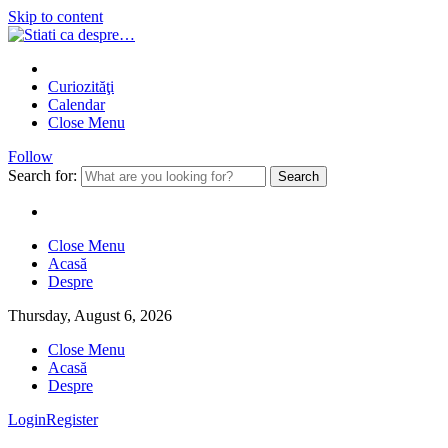
Skip to content
Curiozităţi
Calendar
Close Menu
Follow
Search for:
Close Menu
Acasă
Despre
Thursday, August 6, 2026
Close Menu
Acasă
Despre
Login
Register