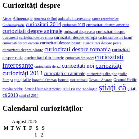
Curiozităţi despre
Alimentaţie
animale interesante
America de Sud
Africa
cartea recordurilor
curiozitati 2014
curiozitati despre america
curiozitati 2015
Cinematografie
curiozitati despre animale
curiozitati despre asia
curiozitati despre
curiozitati despre europa
bucuresti
curiozitati despre lacuri
curiozitati despre china
curiozitati despre pasari
curiozitati despre pesti
curiozitati despre oameni
curiozitati despre romania
curiozitati
curiozitati despre plante
curiozitati
curiozitati din istorie
despre rusia
curiozitati din sport
interesante
curiozităţi
curiozitati noi
curiozitatile de azi
curiozităţi 2013
curiozităţi cu animale
curiozităţi din geografie
geografie
istorie
mari romani
Imperiul Otoman
Oceanul Pacific
Europa
Oceanul Atlantic
ştiaţi că
ştiaţi
stiai ca
români celebri
Statele Unite ale Americii
zoologie
zoo
că 2013
ştiaţi că 2014
Calendarul curiozităţilor
August 2026
M
T
W
T
F
S
S
1
2