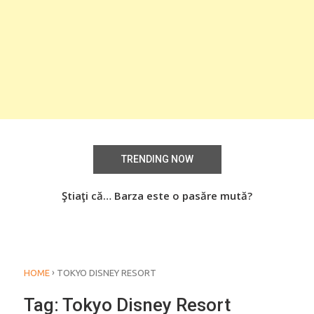
TRENDING NOW
aţi
Ştiaţi că… Barza este o pasăre mută?
Știa
o
›
HOME
TOKYO DISNEY RESORT
Tag:
Tokyo Disney Resort