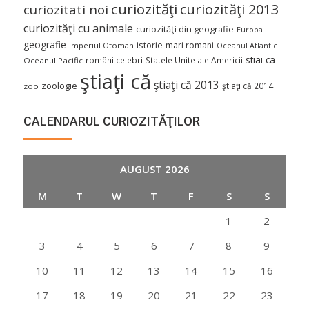
curiozităţi
curiozităţi 2013
curiozitati noi
curiozităţi cu animale
curiozităţi din geografie
Europa
geografie
istorie
mari romani
Imperiul Otoman
Oceanul Atlantic
stiai ca
români celebri
Statele Unite ale Americii
Oceanul Pacific
ştiaţi că
ştiaţi că 2013
zoologie
ştiaţi că 2014
zoo
CALENDARUL CURIOZITĂŢILOR
AUGUST 2026
M
T
W
T
F
S
S
1
2
3
4
5
6
7
8
9
10
11
12
13
14
15
16
17
18
19
20
21
22
23