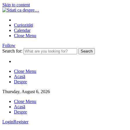
Skip to content
Curiozităţi
Calendar
Close Menu
Follow
Search for:
Close Menu
Acasă
Despre
Thursday, August 6, 2026
Close Menu
Acasă
Despre
Login
Register