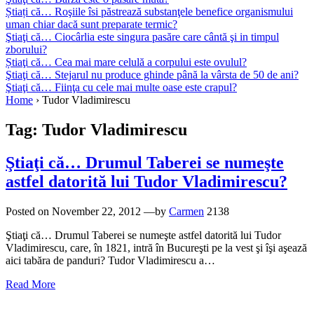
Știați că… Roşiile îsi păstrează substanţele benefice organismului
uman chiar dacă sunt preparate termic?
Ştiaţi că… Ciocârlia este singura pasăre care cântă şi in timpul
zborului?
Știaţi că… Cea mai mare celulă a corpului este ovulul?
Ştiaţi că… Stejarul nu produce ghinde până la vârsta de 50 de ani?
Ştiaţi că… Fiinţa cu cele mai multe oase este crapul?
Home
›
Tudor Vladimirescu
Tag:
Tudor Vladimirescu
Ştiaţi că… Drumul Taberei se numeşte
astfel datorită lui Tudor Vladimirescu?
Posted on
November 22, 2012
—by
Carmen
2138
Ştiaţi că… Drumul Taberei se numeşte astfel datorită lui Tudor
Vladimirescu, care, în 1821, intră în Bucureşti pe la vest şi îşi aşează
aici tabăra de panduri? Tudor Vladimirescu a…
Read More