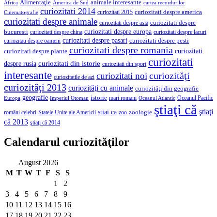
Alimentaţie
animale interesante
America de Sud
Africa
cartea recordurilor
curiozitati 2014
curiozitati despre america
curiozitati 2015
Cinematografie
curiozitati despre animale
curiozitati despre asia
curiozitati despre
curiozitati despre europa
bucuresti
curiozitati despre lacuri
curiozitati despre china
curiozitati despre pasari
curiozitati despre pesti
curiozitati despre oameni
curiozitati despre romania
curiozitati
curiozitati despre plante
curiozitati
curiozitati din istorie
despre rusia
curiozitati din sport
interesante
curiozităţi
curiozitati noi
curiozitatile de azi
curiozităţi 2013
curiozităţi cu animale
curiozităţi din geografie
geografie
istorie
mari romani
Imperiul Otoman
Oceanul Pacific
Europa
Oceanul Atlantic
ştiaţi că
ştiaţi
stiai ca
români celebri
Statele Unite ale Americii
zoologie
zoo
că 2013
ştiaţi că 2014
Calendarul curiozităţilor
August 2026
M
T
W
T
F
S
S
1
2
3
4
5
6
7
8
9
10
11
12
13
14
15
16
17
18
19
20
21
22
23