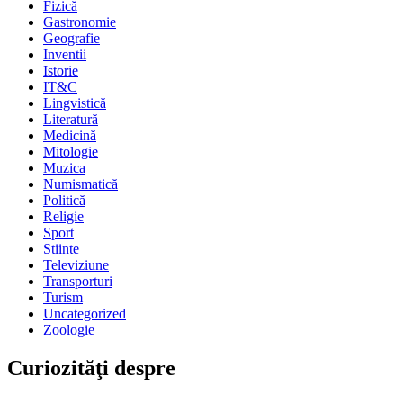
Fizică
Gastronomie
Geografie
Inventii
Istorie
IT&C
Lingvistică
Literatură
Medicină
Mitologie
Muzica
Numismatică
Politică
Religie
Sport
Stiinte
Televiziune
Transporturi
Turism
Uncategorized
Zoologie
Curiozităţi despre