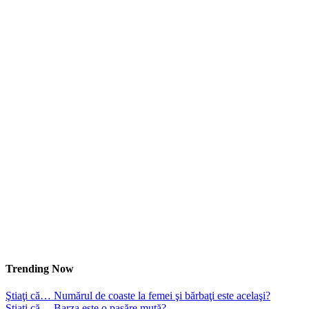
Trending Now
Ştiaţi că… Numărul de coaste la femei şi bărbaţi este acelaşi?
Ştiaţi că… Barza este o pasăre mută?