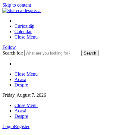
Skip to content
Curiozităţi
Calendar
Close Menu
Follow
Search for:
Close Menu
Acasă
Despre
Friday, August 7, 2026
Close Menu
Acasă
Despre
Login
Register