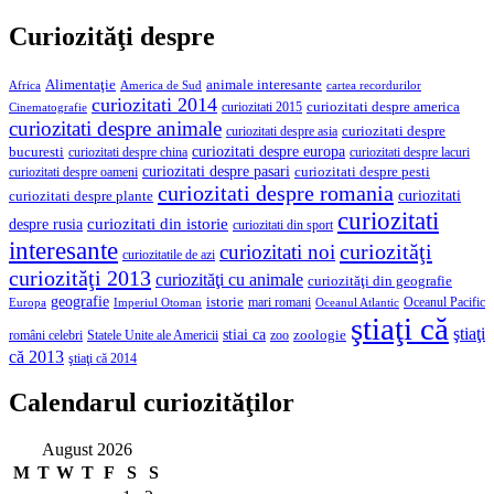
Curiozităţi despre
Alimentaţie
animale interesante
America de Sud
Africa
cartea recordurilor
curiozitati 2014
curiozitati despre america
curiozitati 2015
Cinematografie
curiozitati despre animale
curiozitati despre asia
curiozitati despre
curiozitati despre europa
bucuresti
curiozitati despre lacuri
curiozitati despre china
curiozitati despre pasari
curiozitati despre pesti
curiozitati despre oameni
curiozitati despre romania
curiozitati
curiozitati despre plante
curiozitati
curiozitati din istorie
despre rusia
curiozitati din sport
interesante
curiozităţi
curiozitati noi
curiozitatile de azi
curiozităţi 2013
curiozităţi cu animale
curiozităţi din geografie
geografie
istorie
mari romani
Imperiul Otoman
Oceanul Pacific
Europa
Oceanul Atlantic
ştiaţi că
ştiaţi
stiai ca
români celebri
Statele Unite ale Americii
zoologie
zoo
că 2013
ştiaţi că 2014
Calendarul curiozităţilor
August 2026
M
T
W
T
F
S
S