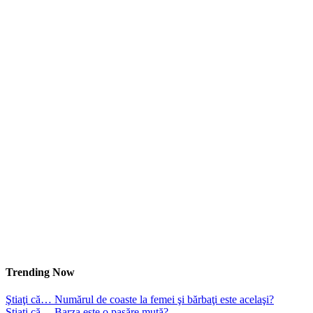
Trending Now
Ştiaţi că… Numărul de coaste la femei şi bărbaţi este acelaşi?
Ştiaţi că… Barza este o pasăre mută?