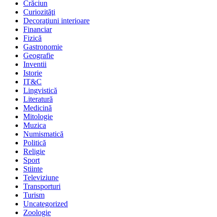
Crăciun
Curiozităţi
Decoraţiuni interioare
Financiar
Fizică
Gastronomie
Geografie
Inventii
Istorie
IT&C
Lingvistică
Literatură
Medicină
Mitologie
Muzica
Numismatică
Politică
Religie
Sport
Stiinte
Televiziune
Transporturi
Turism
Uncategorized
Zoologie