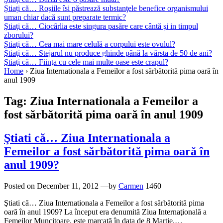
Știați că… Roşiile îsi păstrează substanţele benefice organismului
uman chiar dacă sunt preparate termic?
Ştiaţi că… Ciocârlia este singura pasăre care cântă şi in timpul
zborului?
Știaţi că… Cea mai mare celulă a corpului este ovulul?
Ştiaţi că… Stejarul nu produce ghinde până la vârsta de 50 de ani?
Ştiaţi că… Fiinţa cu cele mai multe oase este crapul?
Home
›
Ziua Internationala a Femeilor a fost sărbătorită pima oară în
anul 1909
Tag:
Ziua Internationala a Femeilor a
fost sărbătorită pima oară în anul 1909
Ştiati că… Ziua Internationala a
Femeilor a fost sărbătorită pima oară în
anul 1909?
Posted on
December 11, 2012
—by
Carmen
1460
Ştiati că… Ziua Internationala a Femeilor a fost sărbătorită pima
oară în anul 1909? La început era denumită Ziua Internaţională a
Femeilor Muncitoare, este marcată în data de 8 Martie,…