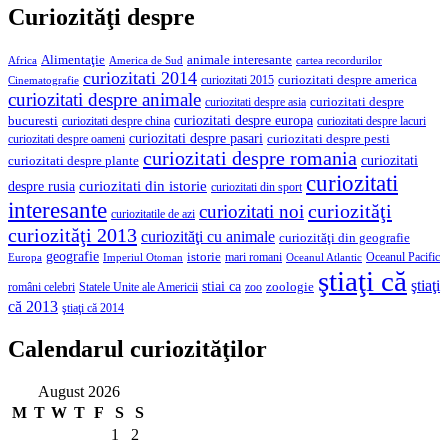
Curiozităţi despre
Alimentaţie
animale interesante
America de Sud
Africa
cartea recordurilor
curiozitati 2014
curiozitati despre america
curiozitati 2015
Cinematografie
curiozitati despre animale
curiozitati despre asia
curiozitati despre
curiozitati despre europa
bucuresti
curiozitati despre lacuri
curiozitati despre china
curiozitati despre pasari
curiozitati despre pesti
curiozitati despre oameni
curiozitati despre romania
curiozitati
curiozitati despre plante
curiozitati
curiozitati din istorie
despre rusia
curiozitati din sport
interesante
curiozităţi
curiozitati noi
curiozitatile de azi
curiozităţi 2013
curiozităţi cu animale
curiozităţi din geografie
geografie
istorie
mari romani
Imperiul Otoman
Oceanul Pacific
Europa
Oceanul Atlantic
ştiaţi că
ştiaţi
stiai ca
români celebri
Statele Unite ale Americii
zoologie
zoo
că 2013
ştiaţi că 2014
Calendarul curiozităţilor
August 2026
M
T
W
T
F
S
S
1
2