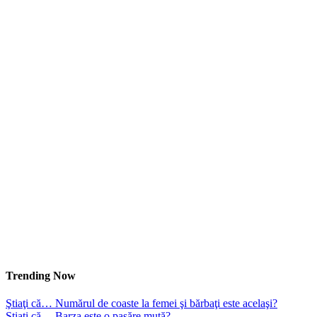
Trending Now
Ştiaţi că… Numărul de coaste la femei şi bărbaţi este acelaşi?
Ştiaţi că… Barza este o pasăre mută?