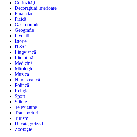
Curiozităţi
Decoraţiuni interioare
Financiar
Fizică
Gastronomie
Geografie
Inventii
Istorie
IT&C
Lingvistică
Literatură
Medicină
Mitologie
Muzica
Numismatică
Politică
Religie
Sport
Stiinte
Televiziune
Transporturi
Turism
Uncategorized
Zoologie