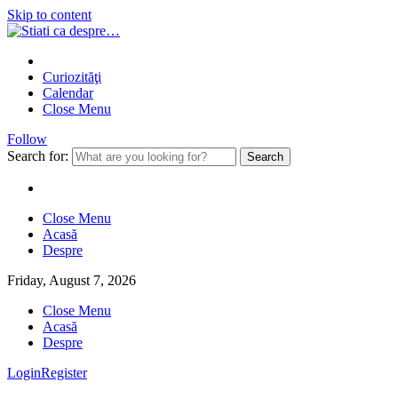
Skip to content
Curiozităţi
Calendar
Close Menu
Follow
Search for:
Close Menu
Acasă
Despre
Friday, August 7, 2026
Close Menu
Acasă
Despre
Login
Register