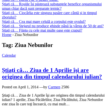
Știați că… Roşiile îsi păstrează substanţele benefice organismului
uman chiar dacă sunt preparate termic?
Ştiaţi că… Ciocârlia este singura pasăre care cântă şi in timpul
zborului?
Știaţi că… Cea mai mare celulă a corpului este ovulul?
Ştiaţi că… Stejarul nu produce ghinde până la vârsta de 50 de ani?
Ştiaţi că… Fiinţa cu cele mai multe oase este crapul?
Home
›
Ziua Nebunilor
Tag:
Ziua Nebunilor
Calendar
Ştiaţi că… Ziua de 1 Aprilie îşi are
originea din timpul calendarului iulian?
Posted on
April 1, 2014
—by
Carmen
2586
Ştiaţi că… Ziua de 1 Aprilie îşi are originea din timpul calendarului
iulian? 1 aprilie, Ziua Păcălelilor, Ziua Păcălitului, Ziua Nebunilor
este ziua în care toţi încearcă, cu mai mult…