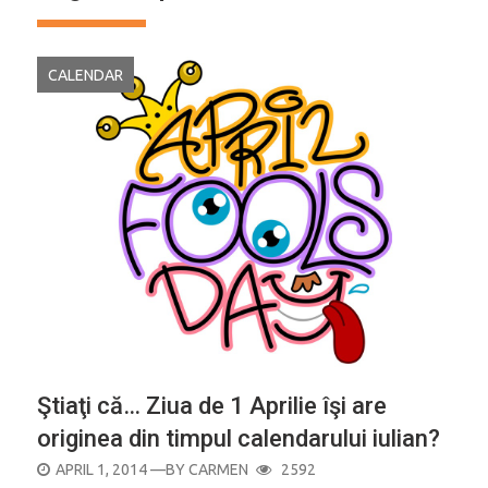
CALENDAR
Ştiaţi că… Ziua de 1 Aprilie îşi are
originea din timpul calendarului iulian?
POSTED
APRIL 1, 2014
—BY
CARMEN
2592