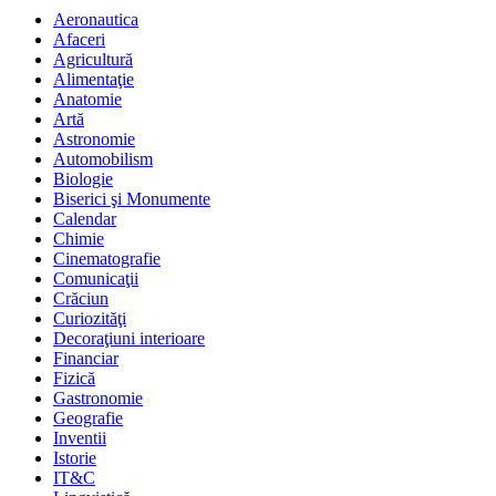
Aeronautica
Afaceri
Agricultură
Alimentaţie
Anatomie
Artă
Astronomie
Automobilism
Biologie
Biserici şi Monumente
Calendar
Chimie
Cinematografie
Comunicaţii
Crăciun
Curiozităţi
Decoraţiuni interioare
Financiar
Fizică
Gastronomie
Geografie
Inventii
Istorie
IT&C