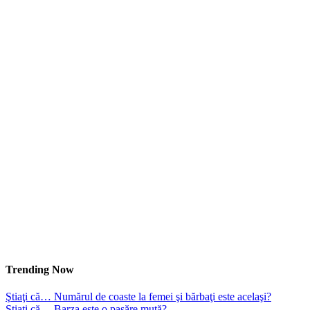
Trending Now
Ştiaţi că… Numărul de coaste la femei şi bărbaţi este acelaşi?
Ştiaţi că… Barza este o pasăre mută?