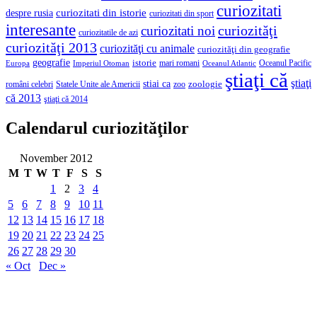
curiozitati
curiozitati din istorie
despre rusia
curiozitati din sport
interesante
curiozităţi
curiozitati noi
curiozitatile de azi
curiozităţi 2013
curiozităţi cu animale
curiozităţi din geografie
geografie
istorie
mari romani
Imperiul Otoman
Oceanul Pacific
Europa
Oceanul Atlantic
ştiaţi că
ştiaţi
stiai ca
români celebri
Statele Unite ale Americii
zoologie
zoo
că 2013
ştiaţi că 2014
Calendarul curiozităţilor
November 2012
M
T
W
T
F
S
S
1
2
3
4
5
6
7
8
9
10
11
12
13
14
15
16
17
18
19
20
21
22
23
24
25
26
27
28
29
30
« Oct
Dec »