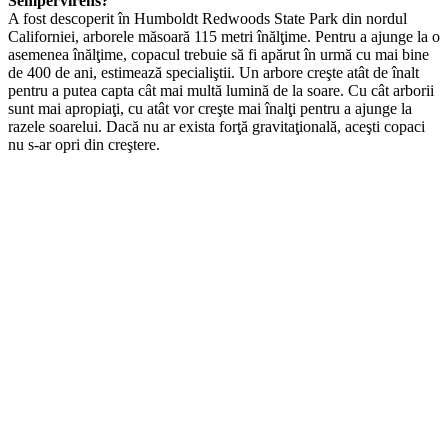
Sempervirens?
A fost descoperit în Humboldt Redwoods State Park din nordul
Californiei, arborele măsoară 115 metri înălţime. Pentru a ajunge la o
asemenea înălţime, copacul trebuie să fi apărut în urmă cu mai bine
de 400 de ani, estimează specialiştii. Un arbore creşte atât de înalt
pentru a putea capta cât mai multă lumină de la soare. Cu cât arborii
sunt mai apropiaţi, cu atât vor creşte mai înalţi pentru a ajunge la
razele soarelui. Dacă nu ar exista forţă gravitaţională, aceşti copaci
nu s-ar opri din creştere.