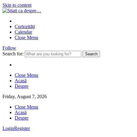
Skip to content
Curiozităţi
Calendar
Close Menu
Follow
Search for:
Close Menu
Acasă
Despre
Friday, August 7, 2026
Close Menu
Acasă
Despre
Login
Register