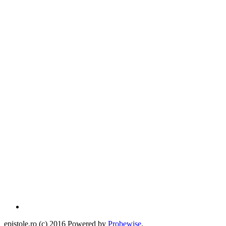
epistole.ro (c) 2016 Powered by
Probewise
.