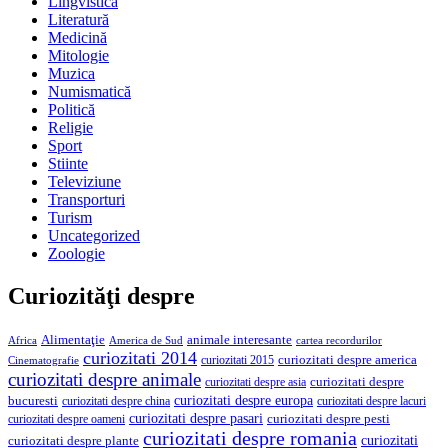
Lingvistică
Literatură
Medicină
Mitologie
Muzica
Numismatică
Politică
Religie
Sport
Stiinte
Televiziune
Transporturi
Turism
Uncategorized
Zoologie
Curiozităţi despre
Alimentaţie
animale interesante
America de Sud
Africa
cartea recordurilor
curiozitati 2014
curiozitati despre america
curiozitati 2015
Cinematografie
curiozitati despre animale
curiozitati despre asia
curiozitati despre
curiozitati despre europa
bucuresti
curiozitati despre lacuri
curiozitati despre china
curiozitati despre pasari
curiozitati despre pesti
curiozitati despre oameni
curiozitati despre romania
curiozitati
curiozitati despre plante