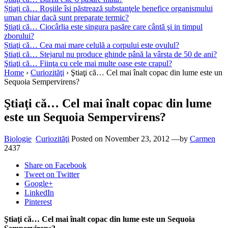
Știați că… Roşiile îsi păstrează substanţele benefice organismului
uman chiar dacă sunt preparate termic?
Ştiaţi că… Ciocârlia este singura pasăre care cântă şi in timpul
zborului?
Știaţi că… Cea mai mare celulă a corpului este ovulul?
Ştiaţi că… Stejarul nu produce ghinde până la vârsta de 50 de ani?
Ştiaţi că… Fiinţa cu cele mai multe oase este crapul?
Home
›
Curiozităţi
›
Ştiaţi că… Cel mai înalt copac din lume este un
Sequoia Sempervirens?
Ştiaţi că… Cel mai înalt copac din lume
este un Sequoia Sempervirens?
Biologie
Curiozităţi
Posted on
November 23, 2012
—by
Carmen
2437
Share
on Facebook
Tweet
on Twitter
Google+
LinkedIn
Pinterest
Ştiaţi că… Cel mai înalt copac din lume este un Sequoia