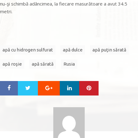
nu-şi schimbă adâncimea, la fiecare masurătoare a avut 34.5
metri.
apă cu hidrogen sulfurat
apă dulce
apă puţin sărată
apă roşie
apă sărată
Rusia
Google+
LinkedIn
Pinterest
S
T
h
w
a
e
r
e
e
t