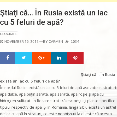
Ştiaţi că… În Rusia există un lac
cu 5 feluri de apă?
GEOGRAFIE
POSTED
NOVEMBER 16, 2012
—BY
CARMEN
2034
ON
Google+
LinkedIn
Pinterest
S
T
h
w
a
e
r
e
Ştiaţi că… În Rusia
e
t
există un lac cu 5 feluri de apă?
În nordul Rusiei există un lac cu 5 feluri de apă asezate in straturi:
apă dulce, apă puţin sărată, apă sărată, apă roşie şi apă cu
hidrogen sulfurat. În fiecare strat trăiesc peşti şi plante specifice
tipului respectiv de apă. Şi în România, lânga Sibiu există un astfel
de lac cu apă în straturi, ce este neobişnuit la el este că acesta