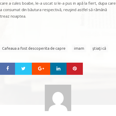
care a cules boabe, le-a uscat si le-a pus in apă la fiert, dupa care
a consumat din băutura respectivă, reuşind astfel să rămână
treaz noaptea.
Cafeaua a fost descoperita de capre
imam
ştiaţi că
Google+
LinkedIn
Pinterest
S
T
h
w
a
e
r
e
e
t