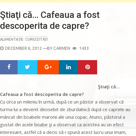
Ştiaţi că… Cafeaua a fost
descoperita de capre?
ALIMENTAŢIE
CURIOZITĂŢI
POSTED
DECEMBER 6, 2012
—BY
CARMEN
1433
ON
Google+
LinkedIn
Pinterest
S
T
h
w
a
e
r
e
Ştiaţi că…
e
t
Cafeaua a fost descoperita de capre?
Cu circa un mileniu în urmă, după ce un păstor a observat că
turma lui a devenit deosebit de zburdalnică după ce caprele au
mâncat din boabele maronii ale unui copac. Atunci, păstorul a
gustat din acele boabe şi a observat ca acestea au un efect
interesant, astfel că a decis să-i spună acest lucru unui imam,