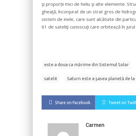
şi proporții mici de heliu şi alte elemente. Str
gheaţă, înconjurat de un strat gros de hidroge
sistem de inele, care sunt alcătuite din particu
61 de sateliţi cunoscuţi care orbitează în jurul 
este a doua ca mărime din Sistemul Solar
satelit
Saturn este a şasea planetă de la
Share
on Facebook
Tweet
on Twit
Carmen