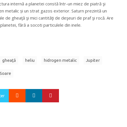
uctura internă a planetei constă într-un miez de piatră şi
n metalic și un strat gazos exterior. Saturn prezintă un
le de gheaţă şi mici cantităţi de deşeuri de praf şi rocă. Are
planetei, fără a socoti particulele din inele.
gheaţă
heliu
hidrogen metalic
Jupiter
 Soare
Google+
LinkedIn
Pinterest
ter