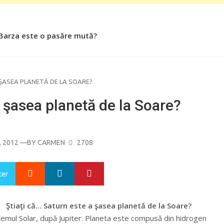
 Barza este o pasăre mută?
 Roşiile îsi păstrează substanţele benefice organismului uman
 ŞASEA PLANETĂ DE LA SOARE?
a şasea planetă de la Soare?
 2012
—BY
CARMEN
2708
Google+
LinkedIn
Pinterest
ter
Ştiaţi că… Saturn este a şasea planetă de la Soare?
temul Solar, după Jupiter. Planeta este compusă din hidrogen