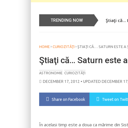
Ştiaţi că…
Știați că…
TRENDING NOW
›
›
HOME
CURIOZITĂŢI
ŞTIAŢI CĂ… SATURN ESTE A
Ştiaţi că… Saturn este 
ASTRONOMIE
CURIOZITĂŢI
POSTED
DECEMBER 17, 2012
• UPDATED DECEMBER 17,
ON
Share
on Facebook
Tweet
on Twit
În acelasi timp este a doua ca mărime din Sis