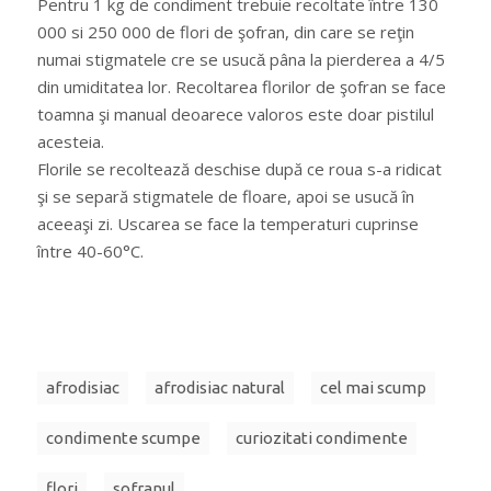
Pentru 1 kg de condiment trebuie recoltate între 130
000 si 250 000 de flori de şofran, din care se reţin
numai stigmatele cre se usucǎ pâna la pierderea a 4/5
din umiditatea lor. Recoltarea florilor de şofran se face
toamna şi manual deoarece valoros este doar pistilul
acesteia.
Florile se recoltează deschise după ce roua s-a ridicat
şi se separă stigmatele de floare, apoi se usucă în
aceeaşi zi. Uscarea se face la temperaturi cuprinse
între 40-60°C.
afrodisiac
afrodisiac natural
cel mai scump
condimente scumpe
curiozitati condimente
flori
sofranul