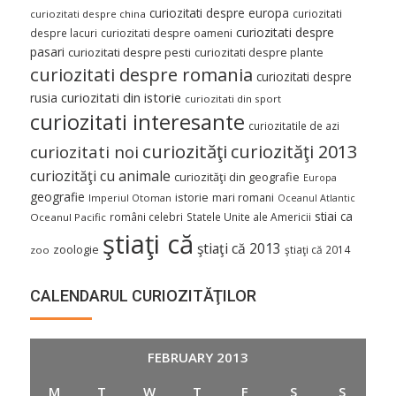
curiozitati despre europa
curiozitati
curiozitati despre china
curiozitati despre
despre lacuri
curiozitati despre oameni
pasari
curiozitati despre pesti
curiozitati despre plante
curiozitati despre romania
curiozitati despre
curiozitati din istorie
rusia
curiozitati din sport
curiozitati interesante
curiozitatile de azi
curiozităţi
curiozităţi 2013
curiozitati noi
curiozităţi cu animale
curiozităţi din geografie
Europa
geografie
istorie
mari romani
Imperiul Otoman
Oceanul Atlantic
stiai ca
români celebri
Statele Unite ale Americii
Oceanul Pacific
ştiaţi că
ştiaţi că 2013
zoologie
ştiaţi că 2014
zoo
CALENDARUL CURIOZITĂŢILOR
FEBRUARY 2013
M
T
W
T
F
S
S