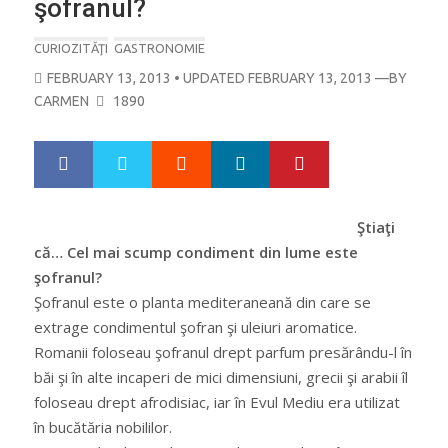
şofranul?
CURIOZITĂŢI
GASTRONOMIE
POSTED
FEBRUARY 13, 2013
• UPDATED FEBRUARY 13, 2013
—BY
ON
CARMEN
1890
Google+
LinkedIn
Pinterest
S
T
h
w
a
e
r
e
Ştiaţi
e
t
că… Cel mai scump condiment din lume este
şofranul?
Şofranul este o planta mediteraneană din care se
extrage condimentul şofran şi uleiuri aromatice.
Romanii foloseau şofranul drept parfum presărându-l în
băi şi în alte incaperi de mici dimensiuni, grecii şi arabii îl
foloseau drept afrodisiac, iar în Evul Mediu era utilizat
în bucătăria nobililor.