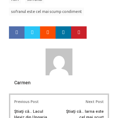
sofranul este cel mai scump condiment
Google+
LinkedIn
Pinterest
S
T
h
w
a
e
r
e
e
t
Carmen
Post
Previous Post
Next Post
navigation
Ştiaţi că… Lacul
Ştiaţi că… Iarna este
Heviz din Ungaria
cel mai scurt