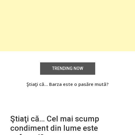
TRENDING NOW
Știați că… Roşiile îsi păstrează substanţele benefice
Ştiaţi că… Barza este o pasăre mută?
Şti
organismului uman chiar dacă sunt preparate
termic?
Ştiaţi că… Cel mai scump
condiment din lume este