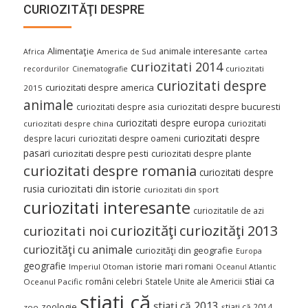
CURIOZITĂŢI DESPRE
Alimentaţie
animale interesante
America de Sud
Africa
cartea
curiozitati 2014
curiozitati
recordurilor
Cinematografie
curiozitati despre
curiozitati despre america
2015
animale
curiozitati despre asia
curiozitati despre bucuresti
curiozitati despre europa
curiozitati
curiozitati despre china
curiozitati despre
despre lacuri
curiozitati despre oameni
pasari
curiozitati despre pesti
curiozitati despre plante
curiozitati despre romania
curiozitati despre
curiozitati din istorie
rusia
curiozitati din sport
curiozitati interesante
curiozitatile de azi
curiozităţi
curiozităţi 2013
curiozitati noi
curiozităţi cu animale
curiozităţi din geografie
Europa
geografie
istorie
mari romani
Imperiul Otoman
Oceanul Atlantic
stiai ca
români celebri
Statele Unite ale Americii
Oceanul Pacific
ştiaţi că
ştiaţi că 2013
zoologie
ştiaţi că 2014
zoo