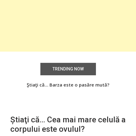
TRENDING NOW
aţi
Ştiaţi că… Barza este o pasăre mută?
Știa
o
Știaţi că… Cea mai mare celulă a
corpului este ovulul?