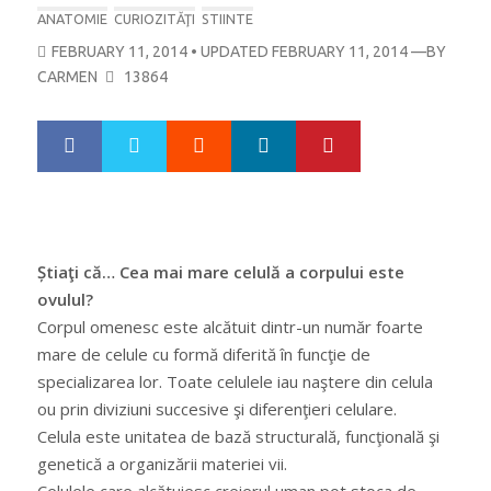
ANATOMIE
CURIOZITĂŢI
STIINTE
POSTED
FEBRUARY 11, 2014
• UPDATED FEBRUARY 11, 2014
—BY
ON
CARMEN
13864
Google+
LinkedIn
Pinterest
S
T
h
w
a
e
r
e
e
t
Știaţi că… Cea mai mare celulă a corpului este
ovulul?
Corpul omenesc este alcătuit dintr-un număr foarte
mare de celule cu formă diferită în funcţie de
specializarea lor. Toate celulele iau naştere din celula
ou prin diviziuni succesive şi diferenţieri celulare.
Celula este unitatea de bază structurală, funcţională şi
genetică a organizării materiei vii.