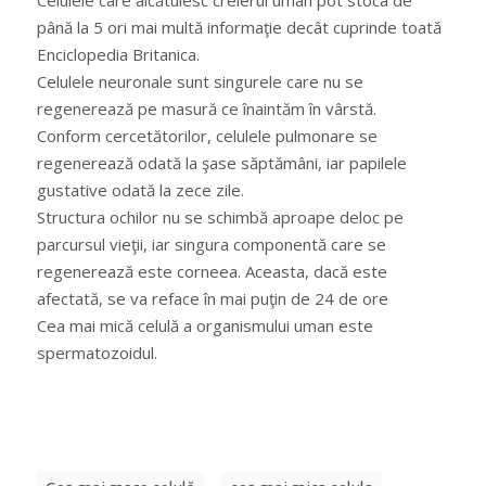
Celulele care alcătuiesc creierul uman pot stoca de
până la 5 ori mai multă informaţie decât cuprinde toată
Enciclopedia Britanica.
Celulele neuronale sunt singurele care nu se
regenerează pe masură ce înaintăm în vârstă.
Conform cercetătorilor, celulele pulmonare se
regenerează odată la şase săptămâni, iar papilele
gustative odată la zece zile.
Structura ochilor nu se schimbă aproape deloc pe
parcursul vieţii, iar singura componentă care se
regenerează este corneea. Aceasta, dacă este
afectată, se va reface în mai puţin de 24 de ore
Cea mai mică celulă a organismului uman este
spermatozoidul.