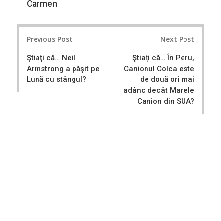
Carmen
Post
Previous Post
Next Post
navigation
Ştiaţi că… Neil
Ştiaţi că… În Peru,
Armstrong a păşit pe
Canionul Colca este
Lună cu stângul?
de două ori mai
adânc decât Marele
Canion din SUA?