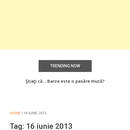
TRENDING NOW
aţi
Ştiaţi că… Barza este o pasăre mută?
Știa
o
›
HOME
16 IUNIE 2013
Tag:
16 iunie 2013