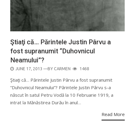
Ştiaţi că… Părintele Justin Pârvu a
fost supranumit “Duhovnicul
Neamului”?
POSTED
JUNE 17, 2013
—BY
CARMEN
1468
ON
Ştiaţi că… Părintele Justin Pârvu a fost supranumit
“Duhovnicul Neamului”? Părintele Justin Pârvu s-a
născut în satul Petru Vodă la 10 Februarie 1919, a
intrat la Mănăstirea Durău în anul…
Read More