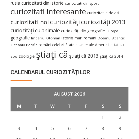
curiozitati din istorie
rusia
curiozitati din sport
curiozitati interesante
curiozitatile de azi
curiozităţi
curiozităţi 2013
curiozitati noi
curiozităţi cu animale
curiozităţi din geografie
Europa
geografie
istorie
mari romani
Imperiul Otoman
Oceanul Atlantic
stiai ca
români celebri
Statele Unite ale Americii
Oceanul Pacific
ştiaţi că
ştiaţi că 2013
zoologie
ştiaţi că 2014
zoo
CALENDARUL CURIOZITĂŢILOR
AUGUST 2026
M
T
W
T
F
S
S
1
2
3
4
5
6
7
8
9