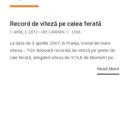
Record de viteză pe calea ferată
POSTED
APRIL 3, 2013
—BY
CARMEN
3366
ON
La data de 3 apriilie 2007, în Franţa, trenul de mare
viteza – TGV doboară recordul de viteză pe şinele de
cale ferată, atingând viteza de 574,8 de kilometri pe…
Read More