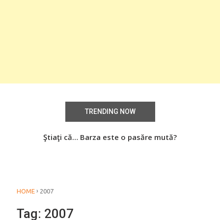
TRENDING NOW
aţi
Ştiaţi că… Barza este o pasăre mută?
Știa
o
›
HOME
2007
Tag:
2007