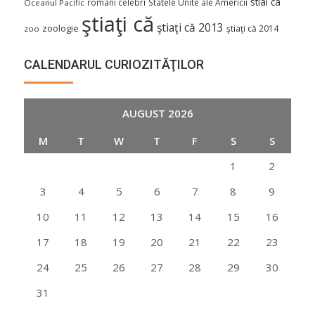
stiai ca
români celebri
Statele Unite ale Americii
Oceanul Pacific
ştiaţi că
ştiaţi că 2013
zoologie
ştiaţi că 2014
zoo
CALENDARUL CURIOZITĂŢILOR
AUGUST 2026
M
T
W
T
F
S
S
1
2
3
4
5
6
7
8
9
10
11
12
13
14
15
16
17
18
19
20
21
22
23
24
25
26
27
28
29
30
31