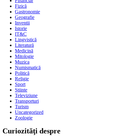
Financiar
Fizică
Gastronomie
Geografie
Inventii
Istorie
IT&C
Lingvistică
Literatură
Medicină
Mitologie
Muzica
Numismatică
Politică
Religie
Sport
Stiinte
Televiziune
Transporturi
Turism
Uncategorized
Zoologie
Curiozităţi despre