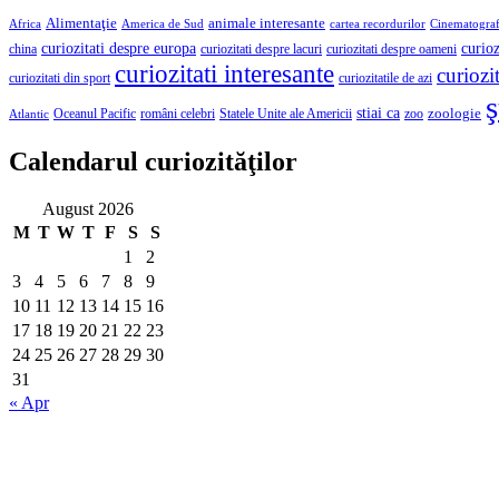
Alimentaţie
animale interesante
America de Sud
Africa
cartea recordurilor
Cinematograf
curioz
curiozitati despre europa
curiozitati despre lacuri
curiozitati despre oameni
china
curiozitati interesante
curiozit
curiozitatile de azi
curiozitati din sport
ş
stiai ca
români celebri
Statele Unite ale Americii
zoologie
Oceanul Pacific
zoo
Atlantic
Calendarul curiozităţilor
August 2026
M
T
W
T
F
S
S
1
2
3
4
5
6
7
8
9
10
11
12
13
14
15
16
17
18
19
20
21
22
23
24
25
26
27
28
29
30
31
« Apr