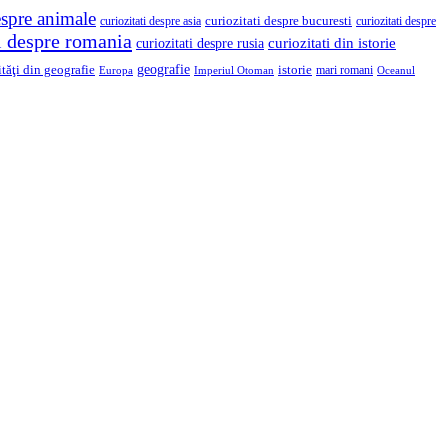
espre animale
curiozitati despre asia
curiozitati despre bucuresti
curiozitati despre
ti despre romania
curiozitati din istorie
curiozitati despre rusia
geografie
ităţi din geografie
istorie
mari romani
Imperiul Otoman
Europa
Oceanul