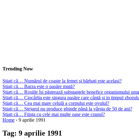
Trending Now
Ştiaţi că… Numărul de coaste la femei şi bărbaţi este acelaşi?
Ştiaţi că… Barza este o pasăre mută?
Știați că… Roşiile îsi păstrează substanţele benefice organismului uma
Ştiaţi că… Ciocârlia este singura pasăre care cântă şi in timpul zborul
Știaţi că… Cea mai mare celulă a corpului este ovulul?
Ştiaţi că… Stejarul nu produce ghinde până la vârsta de 50 de ani?
Ştiaţi că… Fiinţa cu cele mai multe oase este crapul?
Home
›
9 aprilie 1991
Tag:
9 aprilie 1991