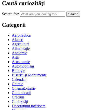
Caută curiozităţi
Search for:
Categorii
Aeronautica
Afaceri
Agricultură
Alimentaţie
Anatomie
Artă
Astronomie
Automobilism
Biologie
Biserici şi Monumente
Calendar
Chimie
Cinematografie
Comunicaţii
Crăciun
Curiozităţi
Decoraţiuni interioare