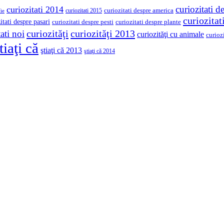
curiozitati d
curiozitati 2014
curiozitati despre america
curiozitati 2015
ie
curiozita
itati despre pasari
curiozitati despre pesti
curiozitati despre plante
curiozităţi
curiozităţi 2013
ati noi
curiozităţi cu animale
curioz
tiaţi că
ştiaţi că 2013
ştiaţi că 2014