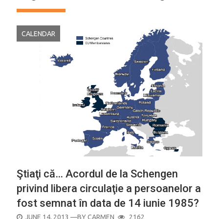
CALENDAR
Ştiaţi că… Acordul de la Schengen
privind libera circulaţie a persoanelor a
fost semnat în data de 14 iunie 1985?
POSTED
JUNE 14, 2013
—BY
CARMEN
2162