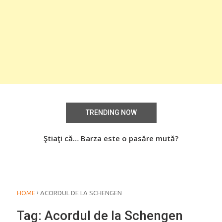
TRENDING NOW
aţi
Ştiaţi că… Barza este o pasăre mută?
Știa
o
›
HOME
ACORDUL DE LA SCHENGEN
Tag:
Acordul de la Schengen