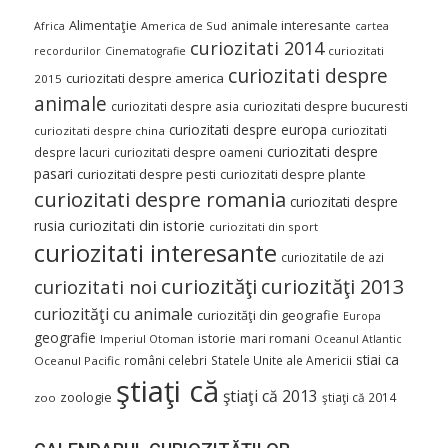
Alimentaţie
animale interesante
America de Sud
Africa
cartea
curiozitati 2014
curiozitati
recordurilor
Cinematografie
curiozitati despre
curiozitati despre america
2015
animale
curiozitati despre asia
curiozitati despre bucuresti
curiozitati despre europa
curiozitati
curiozitati despre china
curiozitati despre
despre lacuri
curiozitati despre oameni
pasari
curiozitati despre pesti
curiozitati despre plante
curiozitati despre romania
curiozitati despre
curiozitati din istorie
rusia
curiozitati din sport
curiozitati interesante
curiozitatile de azi
curiozităţi
curiozităţi 2013
curiozitati noi
curiozităţi cu animale
curiozităţi din geografie
Europa
geografie
istorie
mari romani
Imperiul Otoman
Oceanul Atlantic
stiai ca
români celebri
Statele Unite ale Americii
Oceanul Pacific
ştiaţi că
ştiaţi că 2013
zoologie
ştiaţi că 2014
zoo